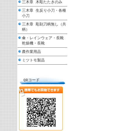
三木章 木彫たたきのみ
三木章 生反り小刀・各種
小刀
三木章 彫刻刀柄無し（共
柄）
傘・レインウェア・長靴
乾燥機・長靴
農作業用品
ミツトモ製品
QRコード