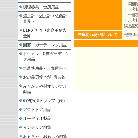
・開梱
調理器具、台所用品
・お客
・一部
濃度計・温度計＜佐藤計
・お客
量器＞
誤品配
EIKO(ｴｰｺｰ)家庭用耐火
在庫切れ商品について
完売商
金庫
園芸・ガーデニング用品
ドウカン 園芸ガーデニン
グ用品
土農耕用品＜正和園芸＞
おの義刃物本舗 園芸鋏
みきかじや村オリジナル
商品
動物捕獲トラップ（罠）
アウトドア用品
オーディオ製品
インテリア雑貨
おもちゃ・おもしろ雑貨