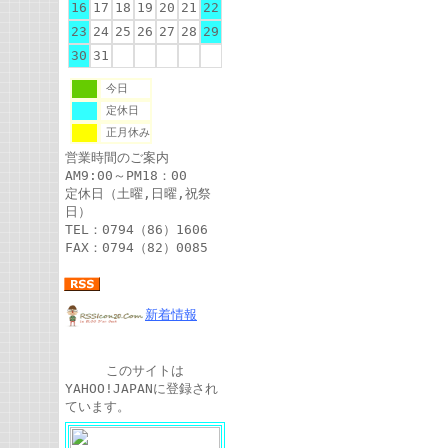
16
17
18
19
20
21
22
23
24
25
26
27
28
29
30
31
今日
定休日
正月休み
営業時間のご案内
AM9:00～PM18：00
定休日（土曜,日曜,祝祭
日）
TEL：0794（86）1606
FAX：0794（82）0085
新着情報
このサイトは
YAHOO!JAPANに登録され
ています。