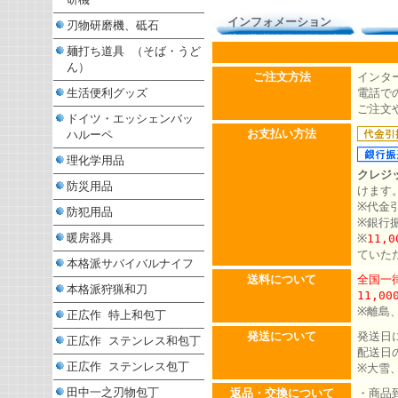
インフォメーション
刃物研磨機、砥石
麺打ち道具 （そば・うど
ん）
ご注文方法
インタ
生活便利グッズ
電話での
ご注文
ドイツ・エッシェンバッ
お支払い方法
ハルーペ
理化学用品
クレジ
防災用品
けます
※代金
防犯用品
※銀行
暖房器具
※
11,
ていた
本格派サバイバルナイフ
送料について
全国一律
本格派狩猟和刀
11,0
※離島
正広作 特上和包丁
発送について
発送日
正広作 ステンレス和包丁
配送日
正広作 ステンレス包丁
※大雪
田中一之刃物包丁
返品・交換について
・商品