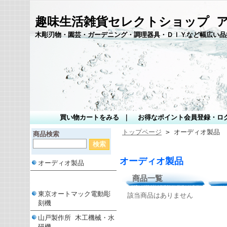
趣味生活雑貨セレクトショップ 
木彫刃物・園芸・ガーデニング・調理器具・ＤＩＹなど幅広い品
買い物カートをみる
｜
お得なポイント会員登録・ロ
トップページ
> オーディオ製品
商品検索
オーディオ製品
オーディオ製品
商品一覧
東京オートマック電動彫
該当商品はありません
刻機
山戸製作所 木工機械・水
研機