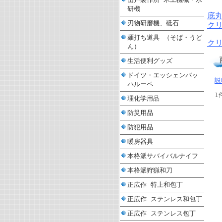
研機
底
刃物研磨機、砥石
ク
麺打ち道具 （そば・うど
クリ
ん）
生活便利グッズ
ドイツ・エッシェンバッ
説
ハルーペ
1
理化学用品
防災用品
防犯用品
暖房器具
本格派サバイバルナイフ
本格派狩猟和刀
正広作 特上和包丁
正広作 ステンレス和包丁
正広作 ステンレス包丁