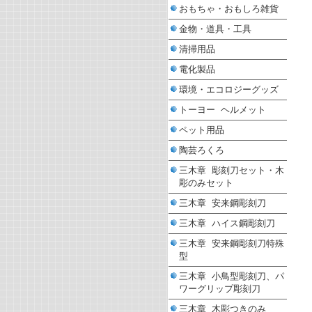
おもちゃ・おもしろ雑貨
金物・道具・工具
清掃用品
電化製品
環境・エコロジーグッズ
トーヨー ヘルメット
ペット用品
陶芸ろくろ
三木章 彫刻刀セット・木
彫のみセット
三木章 安来鋼彫刻刀
三木章 ハイス鋼彫刻刀
三木章 安来鋼彫刻刀特殊
型
三木章 小鳥型彫刻刀、パ
ワーグリップ彫刻刀
三木章 木彫つきのみ