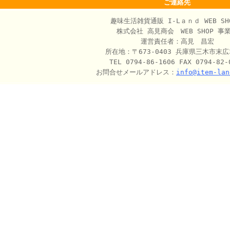
ご連絡先
趣味生活雑貨通販 I‐Lａｎｄ WEB SH
株式会社 高見商会 WEB SHOP 事
運営責任者：高見 昌宏
所在地：〒673-0403 兵庫県三木市末広3
TEL 0794-86-1606 FAX 0794-82-
お問合せメールアドレス：
info@item-lan