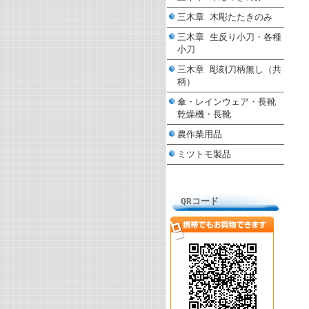
三木章 木彫たたきのみ
三木章 生反り小刀・各種
小刀
三木章 彫刻刀柄無し（共
柄）
傘・レインウェア・長靴
乾燥機・長靴
農作業用品
ミツトモ製品
QRコード