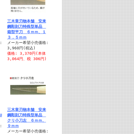
三木章刃物本舗 安来
鋼彫刻刀特殊型単品
箱型平刀 ６ｍｍ、１
３．５ｍｍ
:
メーカー希望小売価格:
3,960円(税込)
価格: 3,370円(本体
)
3,064円、税 306円)
三木章刃物本舗 安来
U
鋼彫刻刀特殊型単品
クリ小刀左 ６ｍｍ、
:
９ｍｍ
メーカー希望小売価格: