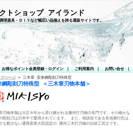
クトショップ アイランド
調理器具・ＤＩＹなど幅広い品揃えを誇る通販サイトです。
お得なポイント会員登録・ログイン
｜
ご利用案内
｜
お問い合せ
｜
ップページ
> 三木章 安来鋼彫刻刀特殊型
来鋼彫刻刀特殊型 ＜三木章刃物本舗＞
章刃物本舗は大正８年から受け継がれる播州打刃物の名門です。その確かな
の彫刻刀は日本中で愛用されています。 また、相談役である長池廣行氏は、
でも数少ない通商産業大臣認定の 播州三木打刃物の伝統工芸士です。