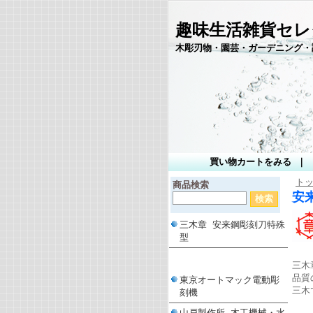
趣味生活雑貨セレ
木彫刃物・園芸・ガーデニング・
買い物カートをみる
｜
ト
商品検索
安
三木章 安来鋼彫刻刀特殊
型
三木
品質
東京オートマック電動彫
三木
刻機
山戸製作所 木工機械・水