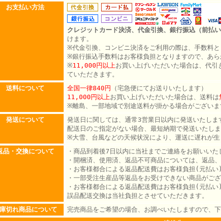
お支払い方法
クレジットカード決済、代金引換、銀行振込（前払い
けます。
※代金引換、コンビニ決済をご利用の際は、手数料と
※銀行振込手数料はお客様負担となりますので、あら
※
11,000円以上
お買い上げいただいた場合は、代引
ていただきます。
送料について
全国一律840円
（宅急便にてお送りいたします）
11,000円以上
お買い上げいただいた場合は、送料は
※離島、一部地域で別途送料が掛かる場合がございま
発送について
発送日に関しては、通常3営業日以内に発送いたしま
配送日のご指定がない場合、最短納期で発送いたしま
※大雪、台風などの天候状況により、運送に遅れが生
返品・交換について
・商品到着後7日以内に当社までご連絡をお願いいた
・開梱済、使用済、返品不可商品については、返品、
・お客様都合による返品配送費はお客様負担(元払い
・一部受注生産品等返品をお受けできない商品がござ
・お客様都合による返品配送費はお客様負担(元払い
誤品配送交換は当社負担とさせていただきます。
庫切れ商品について
完売商品をご希望の場合、お調べいたしますので、下