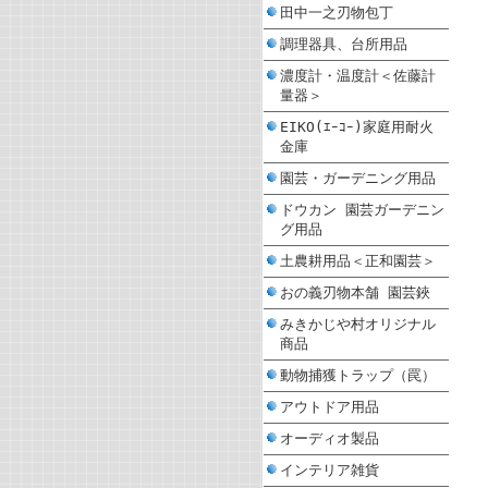
田中一之刃物包丁
調理器具、台所用品
濃度計・温度計＜佐藤計
量器＞
EIKO(ｴｰｺｰ)家庭用耐火
金庫
園芸・ガーデニング用品
ドウカン 園芸ガーデニン
グ用品
土農耕用品＜正和園芸＞
おの義刃物本舗 園芸鋏
みきかじや村オリジナル
商品
動物捕獲トラップ（罠）
アウトドア用品
オーディオ製品
インテリア雑貨