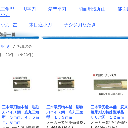
丸三角型
U字刀
箱型平刀
能面用浅丸曲
能面
リ小刀
小刀 左
木目込小刀
ナシジ刀たたき
商品一覧
明付き
/ 写真のみ
件～23件 （全23件）
三木章刃物本舗 彫刻
三木章刃物本舗 彫刻
三木章刃物本舗 安来
刀ハイス鋼 底丸三角
刀ハイス鋼 底丸三角
鋼彫刻刀特殊型単品
型 ３ｍｍ、４．５ｍ
型 １．５ｍｍ
ササバ刃 １２ｍｍ
ｍ、６ｍｍ
メーカー希望小売価格:
メーカー希望小売価格
メーカー希望小売価格:
4,400円(税込)
3,960円(税込)