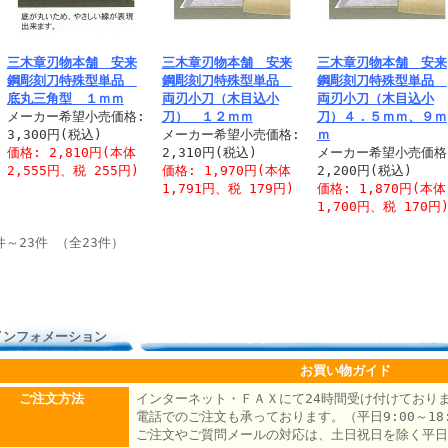
三木章刃物本舗 安来
三木章刃物本舗 安来
三木章刃物本舗 安来
鋼彫刻刀特殊型単品
鋼彫刻刀特殊型単品
鋼彫刻刀特殊型単品
底丸三角型 １ｍｍ
両刃小刀（木目込小
両刃小刀（木目込小
メーカー希望小売価格:
刀） １２ｍｍ
刀）４．５ｍｍ、９ｍ
3,300円(税込)
メーカー希望小売価格:
ｍ
価格: 2,810円(本体
2,310円(税込)
メーカー希望小売価格
2,555円、税 255円)
価格: 1,970円(本体
2,200円(税込)
1,791円、税 179円)
価格: 1,870円(本体
1,700円、税 170円
件～23件 （全23件）
インフォメーション
お買い物ガイド
ご注文方法
インターネット・ＦＡＸにて24時間受け付けており
電話でのご注文も承っております。（平日9:00～18:
ご注文やご質問メールの対応は、土日祝日を除く平日