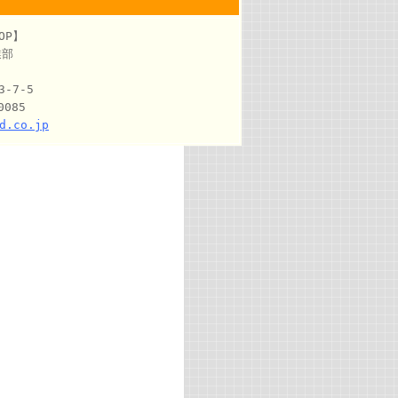
OP】
業部
-7-5
0085
d.co.jp