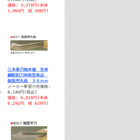
価格: 3,370円(本体
)
3,064円、税 306円)
三木章刃物本舗 安来
鋼彫刻刀特殊型単品
能面用丸曲 ３６ｍｍ
メーカー希望小売価格:
:
8,140円(税込)
価格: 6,920円(本体
6,291円、税 629円)
)