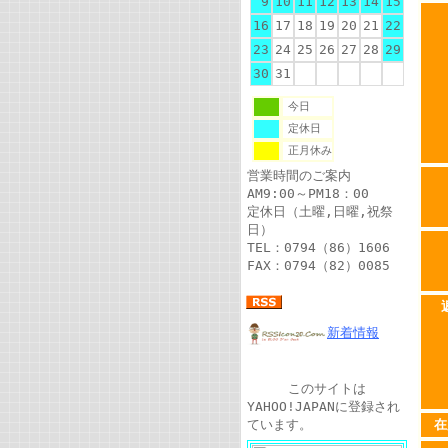
9
10
11
12
13
14
15
16
17
18
19
20
21
22
23
24
25
26
27
28
29
30
31
今日
定休日
正月休み
営業時間のご案内
AM9:00～PM18：00
定休日（土曜,日曜,祝祭
日）
TEL：0794（86）1606
FAX：0794（82）0085
新着情報
このサイトは
YAHOO!JAPANに登録され
ています。
在