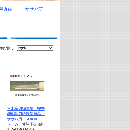
用丸曲
ササバ刃
並び順：
三木章刃物本舗 安来
鋼彫刻刀特殊型単品
ササバ刃 ９ｍｍ
:
メーカー希望小売価格:
3,960円(税込)