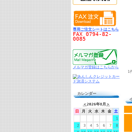
専用ご注文シートはこちら
FAX 0794-82-
0085
メルマガ登録はこちらから
1
カレンダー
＜
2026年8月
＞
日
月
火
水
木
金
土
1
2
3
4
5
6
7
8