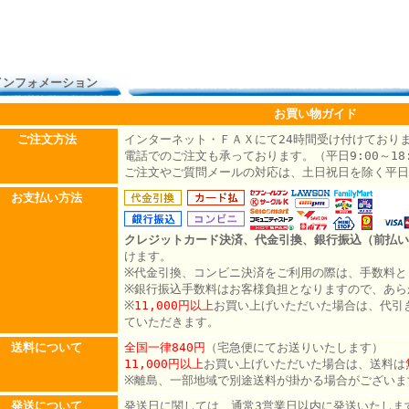
インフォメーション
お買い物ガイド
ご注文方法
インターネット・ＦＡＸにて24時間受け付けており
電話でのご注文も承っております。（平日9:00～18:
ご注文やご質問メールの対応は、土日祝日を除く平日
お支払い方法
クレジットカード決済、代金引換、銀行振込（前払い
けます。
※代金引換、コンビニ決済をご利用の際は、手数料と
※銀行振込手数料はお客様負担となりますので、あら
※
11,000円以上
お買い上げいただいた場合は、代引
ていただきます。
送料について
全国一律840円
（宅急便にてお送りいたします）
11,000円以上
お買い上げいただいた場合は、送料は
※離島、一部地域で別途送料が掛かる場合がございま
発送について
発送日に関しては、通常3営業日以内に発送いたしま