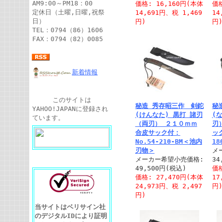
AM9:00～PM18：00
価格: 16,160円(本体
価格
定休日（土曜,日曜,祝祭
14,691円、税 1,469
14
日）
円)
円
TEL：0794（86）1606
FAX：0794（82）0085
新着情報
このサイトは
秘造 秀存昭三作 剣鉈
秘
YAHOO!JAPANに登録され
(けんなた) 黒打 諸刃
(
ています。
（両刃） ２１０ｍｍ
刃
合皮サック付：
ック
No.54-210-BM＜池内
1
刃物＞
メ
メーカー希望小売価格:
34
49,500円(税込)
価格
価格: 27,470円(本体
17
24,973円、税 2,497
円
円)
当サイトはベリサイン社
のデジタルIDにより証明