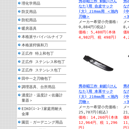
秀存昭三作 剣鉈(けん
秀
理化学用品
なた)用 合皮サック
な
(大) 210mm用 ＜池内
(中
防災用品
刃物＞
＜
防犯用品
メーカー希望小売価格:
メ
9,884円(税込)
8,
暖房器具
価格: 5,480円(本体
価格
本格派サバイバルナイフ
4,982円、税 498円)
4,
本格派狩猟和刀
正広作 特上和包丁
正広作 ステンレス和包丁
正広作 ステンレス包丁
田中一之刃物包丁
秀存昭三作 剣鉈(けん
秀
調理器具、台所用品
なた)用 本革サック
な
濃度計・温度計＜佐藤計
(大) 210mm用 ＜池内
(中
量器＞
刃物＞
＜
メーカー希望小売価格:
メ
EIKO(ｴｰｺｰ)家庭用耐火
25,707円(税込)
21
金庫
価格: 14,260円(本体
価格
園芸・ガーデニング用品
12,964円、税 1,296
11
円)
円