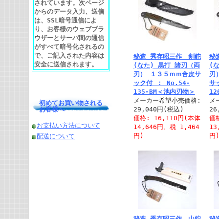
されています。次ページ
からのデータ入力、送信
は、SSL暗号通信によ
り、お客様のウェブブラ
ウザーとサーバ間の通信
がすべて暗号化されるの
で、ご記入された内容は
秘造 秀存昭三作 剣鉈
秘
安全に送信されます。
(なた) 黒打 諸刃（両
(
刃） １３５ｍｍ合皮サ
刃
ック付 ： No.54-
サッ
135-BM＜池内刃物＞
1
メーカー希望小売価格:
メ
初めてお買い物される
お客様へ
29,040円(税込)
26
価格: 16,110円(本体
価格
お支払い方法について
14,646円、税 1,464
13
円)
円
配送について
秘造 秀存昭三作 山鉈
秘