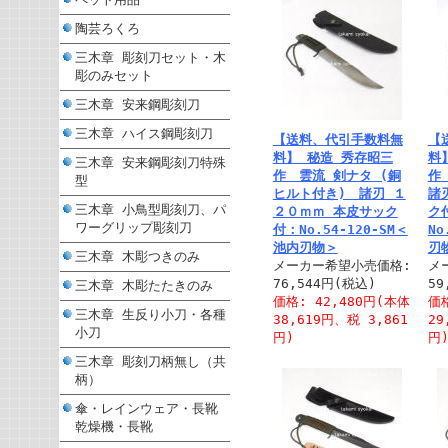
陶芸ろくろ
三木章 彫刻刀セット・木
彫のみセット
三木章 安来鋼彫刻刀
三木章 ハイス鋼彫刻刀
【送料、代引手数料無
【
料】 秘造 秀存昭三
料
三木章 安来鋼彫刻刀特殊
作 雲流 剣ナタ (銅
作
型
ヒルト付き) 諸刃 １
諸
三木章 小鳥型彫刻刀、パ
２０ｍｍ 本皮サック
ク
ワーグリップ彫刻刀
付：No.54-120-SM＜
No
池内刃物＞
刃
三木章 木彫つきのみ
メーカー希望小売価格:
メ
76,544円(税込)
59
三木章 木彫たたきのみ
価格: 42,480円(本体
価格
三木章 生反り小刀・各種
38,619円、税 3,861
29
小刀
円)
円
三木章 彫刻刀柄無し（共
柄）
傘・レインウェア・長靴
乾燥機・長靴