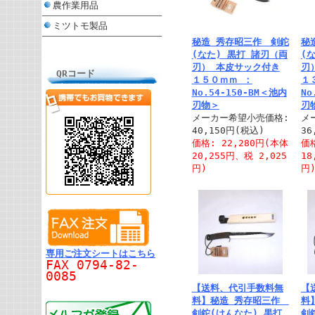
農作業用品
ミツトモ製品
秘造 秀存昭三作 剣鉈
秘
(なた) 黒打 諸刃（両
(
刃） 本皮サック付き
刃
QRコード
１５０ｍｍ ：
１
No.54-150-BM＜池内
No
刃物＞
刃
メーカー希望小売価格:
メ
40,150円(税込)
36
価格: 22,280円(本体
価格
20,255円、税 2,025
18
円)
円
専用ご注文シートはこちら
FAX 0794-82-
0085
【送料、代引手数料無
【
料】秘造 秀存昭三作
料
剣鉈(けんなた) 黒打
剣