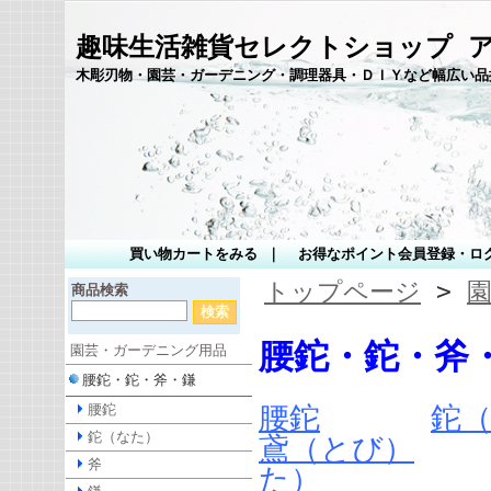
趣味生活雑貨セレクトショップ 
木彫刃物・園芸・ガーデニング・調理器具・ＤＩＹなど幅広い品
買い物カートをみる
｜
お得なポイント会員登録・ロ
トップページ
>
商品検索
腰鉈・鉈・斧
園芸・ガーデニング用品
腰鉈・鉈・斧・鎌
腰鉈
鉈
腰鉈
鉈（なた）
鳶（とび）
斧
た）