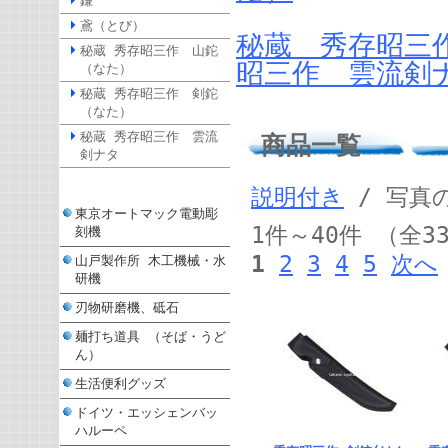
鎌
鳶（とび）
秘蔵 秀存昭三
秘蔵 秀存昭三作 山鉈
昭三作 雲流剣
（なた）
秘蔵 秀存昭三作 剣鉈
（なた）
秘蔵 秀存昭三作 雲流
商品一覧
剣ナタ
説明付き
/ 写真
東京オートマック電動彫
1件～40件 （全3
刻機
1
2
3
4
5
次へ
山戸製作所 木工機械・水
研機
刃物研磨機、砥石
麺打ち道具 （そば・うど
ん）
生活便利グッズ
ドイツ・エッシェンバッ
ハルーペ