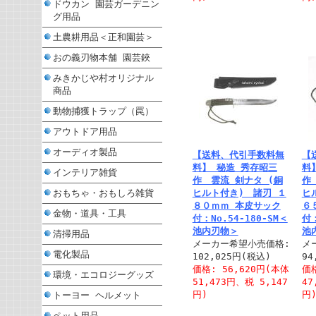
ドウカン 園芸ガーデニン
グ用品
土農耕用品＜正和園芸＞
おの義刃物本舗 園芸鋏
みきかじや村オリジナル
商品
動物捕獲トラップ（罠）
アウトドア用品
オーディオ製品
【送料、代引手数料無
【
料】 秘造 秀存昭三
料
インテリア雑貨
作 雲流 剣ナタ (銅
作
おもちゃ・おもしろ雑貨
ヒルト付き) 諸刃 １
ヒ
８０ｍｍ 本皮サック
６
金物・道具・工具
付：No.54-180-SM＜
付：
池内刃物＞
池
清掃用品
メーカー希望小売価格:
メ
電化製品
102,025円(税込)
94
価格: 56,620円(本体
価格
環境・エコロジーグッズ
51,473円、税 5,147
47
円)
円
トーヨー ヘルメット
ペット用品