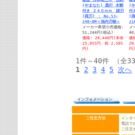
(やまなた) 黒打 木鞘
(
付き ２４０ｍｍ 諸刃
付
(両刃) ： No.53-
(両
240-BM＜池内刃物＞
2
メーカー希望小売価格:
メ
51,244円(税込)
40
価格: 28,440円(本体
価格
25,855円、税 2,585
20
円)
円
1件～40件 （全3
1
2
3
4
5
次へ
インフォメーション
ご注文方法
インタ
電話での
ご注文