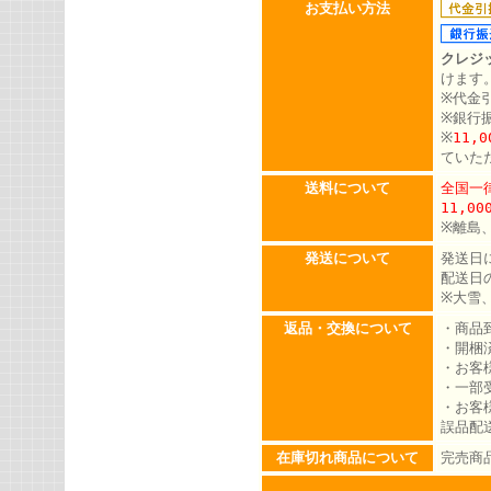
お支払い方法
クレジ
けます
※代金
※銀行
※
11,
ていた
送料について
全国一律
11,0
※離島
発送について
発送日
配送日
※大雪
返品・交換について
・商品
・開梱
・お客
・一部
・お客
誤品配
在庫切れ商品について
完売商