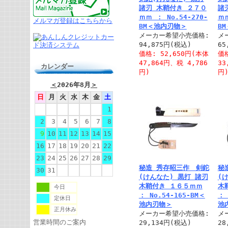
諸刃 木鞘付き ２７０
諸
ｍｍ ： No.54-270-
ｍｍ
メルマガ登録はこちらから
BM＜池内刃物＞
B
メーカー希望小売価格:
メ
94,875円(税込)
65
価格: 52,650円(本体
価格
47,864円、税 4,786
33
カレンダー
円)
円
＜
2026年8月
＞
日
月
火
水
木
金
土
1
2
3
4
5
6
7
8
9
10
11
12
13
14
15
16
17
18
19
20
21
22
23
24
25
26
27
28
29
秘造 秀存昭三作 剣鉈
秘
30
31
(けんなた) 黒打 諸刃
(
木鞘付き １６５ｍｍ
木
今日
： No.54-165-BM＜
： 
定休日
池内刃物＞
池
正月休み
メーカー希望小売価格:
メ
営業時間のご案内
29,134円(税込)
28