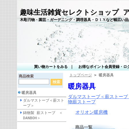
趣味生活雑貨セレクトショップ 
木彫刃物・園芸・ガーデニング・調理器具・ＤＩＹなど幅広い品
買い物カートをみる
｜
お得なポイント会員登録・ロ
トップページ
> 暖房器具
商品検索
暖房器具
暖房器具
ダルマストーブ＜薪ストーブ
ダルマストーブ＜薪スト
物薪ストーブ
ーブ＞
オリオン暖房機
鋳物製 薪ストーブ ＜
DANBOH＞
商品一覧