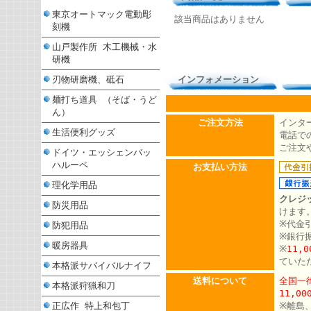
東京オートマック電動彫
該当商品はありません
刻機
山戸製作所 木工機械・水
研機
刃物研磨機、砥石
インフォメーション
麺打ち道具 （そば・うど
ん）
ご注文方法
インタ
生活便利グッズ
電話での
ご注文
ドイツ・エッシェンバッ
ハルーペ
お支払い方法
理化学用品
クレジ
防災用品
けます
※代金
防犯用品
※銀行
暖房器具
※
11,
ていた
本格派サバイバルナイフ
送料について
全国一律
本格派狩猟和刀
11,0
正広作 特上和包丁
※離島