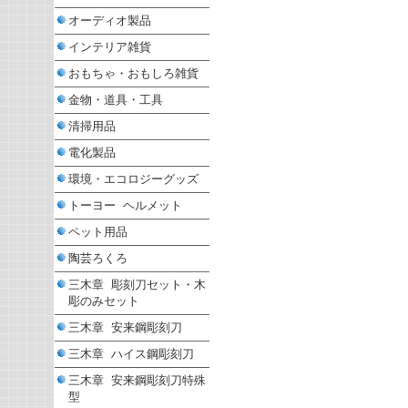
オーディオ製品
インテリア雑貨
おもちゃ・おもしろ雑貨
金物・道具・工具
清掃用品
電化製品
環境・エコロジーグッズ
トーヨー ヘルメット
ペット用品
陶芸ろくろ
三木章 彫刻刀セット・木
彫のみセット
三木章 安来鋼彫刻刀
三木章 ハイス鋼彫刻刀
三木章 安来鋼彫刻刀特殊
型