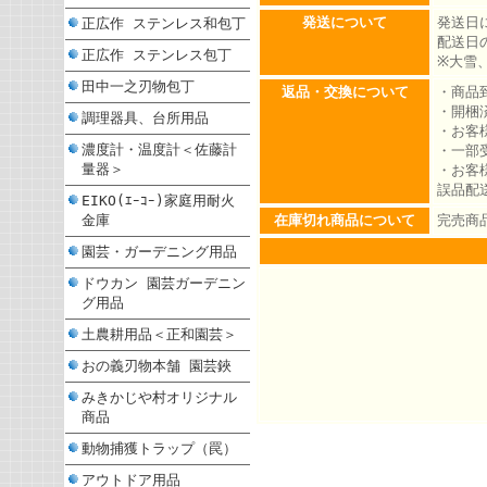
発送について
発送日
正広作 ステンレス和包丁
配送日
正広作 ステンレス包丁
※大雪
田中一之刃物包丁
返品・交換について
・商品
・開梱
調理器具、台所用品
・お客
濃度計・温度計＜佐藤計
・一部
量器＞
・お客
誤品配
EIKO(ｴｰｺｰ)家庭用耐火
金庫
在庫切れ商品について
完売商
園芸・ガーデニング用品
ドウカン 園芸ガーデニン
グ用品
土農耕用品＜正和園芸＞
おの義刃物本舗 園芸鋏
みきかじや村オリジナル
商品
動物捕獲トラップ（罠）
アウトドア用品