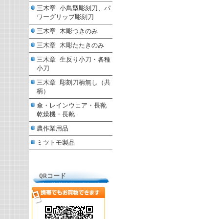
三木章 小鳥型彫刻刀、パ
ワーグリップ彫刻刀
三木章 木彫つきのみ
三木章 木彫たたきのみ
三木章 生反り小刀・各種
小刀
三木章 彫刻刀柄無し（共
柄）
傘・レインウェア・長靴
乾燥機・長靴
農作業用品
ミツトモ製品
QRコード