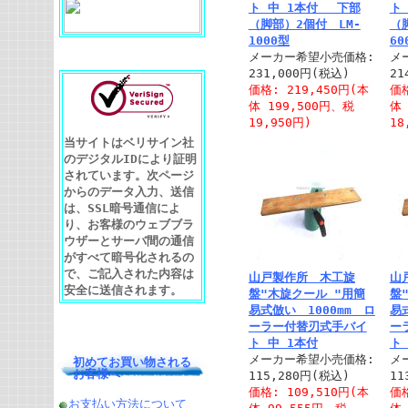
ト 中 1本付 下部
ト
（脚部）2個付 LM-
（
1000型
60
メーカー希望小売価格:
メ
231,000円(税込)
21
価格: 219,450円(本
価格
体 199,500円、税
体 
19,950円)
18
当サイトはベリサイン社
のデジタルIDにより証明
されています。次ページ
からのデータ入力、送信
は、SSL暗号通信によ
り、お客様のウェブブラ
ウザーとサーバ間の通信
がすべて暗号化されるの
で、ご記入された内容は
山戸製作所 木工旋
山
安全に送信されます。
盤"木旋クール "用簡
盤
易式倣い 1000mm ロ
易
ーラー付替刃式手バイ
ー
ト 中 1本付
ト
メーカー希望小売価格:
メ
初めてお買い物される
お客様へ
115,280円(税込)
11
価格: 109,510円(本
価格
お支払い方法について