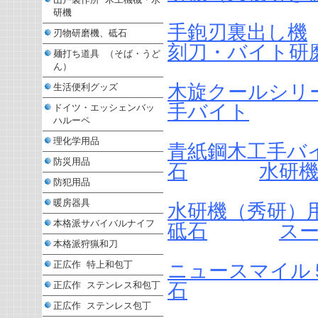
研機
手鉋刃裏出し機
刃物研磨機、砥石
刻刀・バイト研
麺打ち道具 （そば・うど
ん）
木旋クールシリ
生活便利グッズ
手バイト
ドイツ・エッシェンバッ
ハルーペ
理化学用品
青紙鋼木工手バ
防災用品
石
水研
防犯用品
暖房器具
水研機（秀研）
本格派サバイバルナイフ
砥石
ス
本格派狩猟和刀
正広作 特上和包丁
ニュースマイル
石
正広作 ステンレス和包丁
正広作 ステンレス包丁