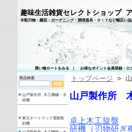
趣味生活雑貨セレクトショップ 
木彫刃物・園芸・ガーデニング・調理器具・ＤＩＹなど幅広い品
買い物カートをみる
｜
お得なポイント会員登録・ロ
トップページ
> 
商品検索
山戸製作所 
山戸製作所 木工機械・水
研機
東京オートマック電動彫
卓上木工旋盤
刻機
研機（刃物研ぎ
山戸製作所 木工機械・水