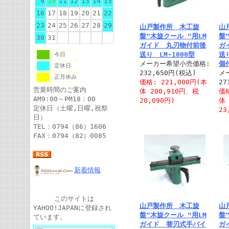
9
10
11
12
13
14
15
16
17
18
19
20
21
22
23
24
25
26
27
28
29
山戸製作所 木工旋
山
盤"木旋クール "用LM
盤
30
31
ガイド 丸刃物付前後
ガ
送り LM-1000型
送
今日
メーカー希望小売価格:
個付
定休日
232,650円(税込)
メ
正月休み
価格: 221,000円(本
27
営業時間のご案内
体 200,910円、税
価格
AM9:00～PM18：00
20,090円)
体 
定休日（土曜,日曜,祝祭
23
日）
TEL：0794（86）1606
FAX：0794（82）0085
新着情報
このサイトは
山戸製作所 木工旋
山
YAHOO!JAPANに登録され
盤"木旋クール "用LM
盤
ています。
ガイド 替刃式手バイ
ガ