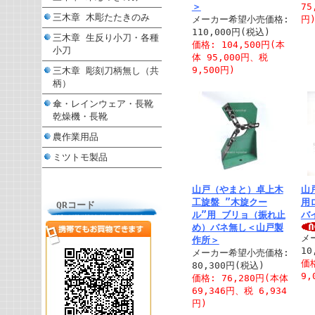
＞
75
三木章 木彫たたきのみ
メーカー希望小売価格:
円
110,000円(税込)
三木章 生反り小刀・各種
価格: 104,500円(本
小刀
体 95,000円、税
9,500円)
三木章 彫刻刀柄無し（共
柄）
傘・レインウェア・長靴
乾燥機・長靴
農作業用品
ミツトモ製品
山戸（やまと）卓上木
山
工旋盤 ”木旋クー
用
QRコード
ル”用 ブリョ（振れ止
バ
め）バネ無し＜山戸製
メ
作所＞
10
メーカー希望小売価格:
価格
80,300円(税込)
9,
価格: 76,280円(本体
69,346円、税 6,934
円)