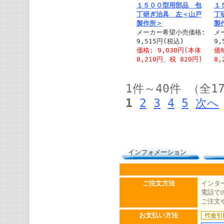
１５００型用部品 包
１
丁研ぎ治具 左＜山戸
丁
製作所＞
製
メーカー希望小売価格:
メ
9,515円(税込)
9,
価格: 9,030円(本体
価格
8,210円、税 820円)
8,
1件～40件 （全1
1
2
3
4
5
次へ
インフォメーション
ご注文方法
インタ
電話での
ご注文
お支払い方法