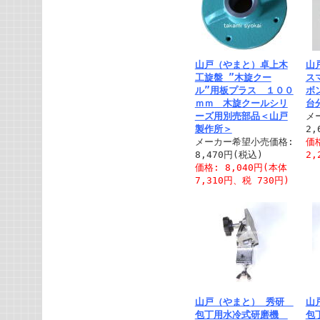
山戸（やまと）卓上木
山
工旋盤 ”木旋クー
ス
ル”用板プラス １００
ボ
ｍｍ 木旋クールシリ
台
ーズ用別売部品＜山戸
メ
製作所＞
2,
メーカー希望小売価格:
価格
8,470円(税込)
2,
価格: 8,040円(本体
7,310円、税 730円)
山戸（やまと） 秀研
山
包丁用水冷式研磨機
包