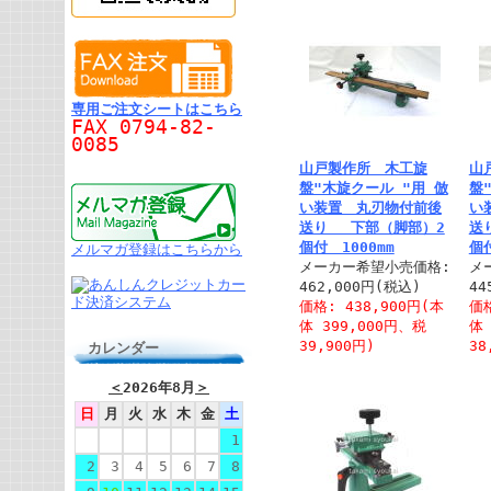
専用ご注文シートはこちら
FAX 0794-82-
0085
山戸製作所 木工旋
山
盤"木旋クール "用 倣
盤
い装置 丸刃物付前後
い
送り 下部（脚部）2
送
個付 1000mm
個付
メルマガ登録はこちらから
メーカー希望小売価格:
メ
462,000円(税込)
44
価格: 438,900円(本
価格
体 399,000円、税
体 
39,900円)
38
カレンダー
＜
2026年8月
＞
日
月
火
水
木
金
土
1
2
3
4
5
6
7
8