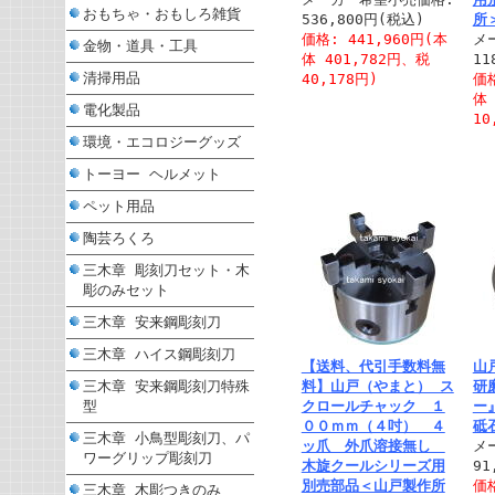
おもちゃ・おもしろ雑貨
536,800円(税込)
所
価格: 441,960円(本
メ
金物・道具・工具
体 401,782円、税
11
清掃用品
40,178円)
価格
体 
電化製品
10
環境・エコロジーグッズ
トーヨー ヘルメット
ペット用品
陶芸ろくろ
三木章 彫刻刀セット・木
彫のみセット
三木章 安来鋼彫刻刀
三木章 ハイス鋼彫刻刀
【送料、代引手数料無
山
三木章 安来鋼彫刻刀特殊
料】山戸（やまと） ス
研
型
クロールチャック １
ー
００ｍｍ（４吋） ４
砥石
三木章 小鳥型彫刻刀、パ
ッ爪 外爪溶接無し
メ
ワーグリップ彫刻刀
木旋クールシリーズ用
91
別売部品＜山戸製作所
価格
三木章 木彫つきのみ