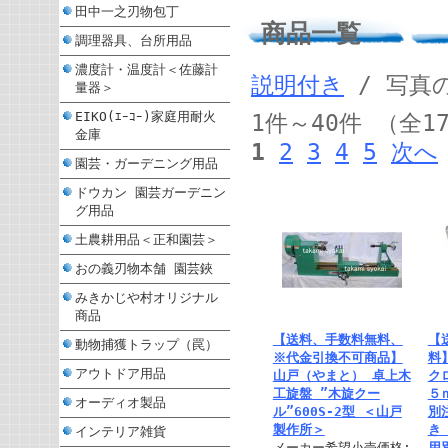
田中一之刃物包丁
商品一覧
調理器具、台所用品
濃度計・温度計＜佐藤計
説明付き
/ 写真
量器＞
EIKO(ｴｰｺｰ)家庭用耐火
1件～40件 （全1
金庫
1
2
3
4
5
次へ
園芸・ガーデニング用品
ドウカン 園芸ガーデニン
グ用品
土農耕用品＜正和園芸＞
おの義刃物本舗 園芸鋏
みきかじや村オリジナル
商品
【送料、手数料無料、
【
動物捕獲トラップ（罠）
※代金引換不可商品】
料
アウトドア用品
山戸（やまと） 卓上木
ク
工旋盤 ”木旋クー
５
オーディオ製品
ル”600S-2型 ＜山戸
別
製作所＞
き
インテリア雑貨
メーカー希望小売価格:
用