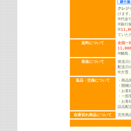
クレジ
けます
※代金
※銀行
※
11,
ていた
送料について
全国一律
11,0
※離島
発送について
発送日
配送日
※大雪
返品・交換について
・商品
・開梱
・お客
・一部
・お客
誤品配
在庫切れ商品について
完売商