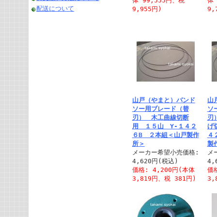
体 99,555円、税
体 
配送について
9,955円)
9,
山戸（やまと）バンド
山
ソー用ブレード（替
ソ
刃） 木工曲線切断
刃
用 １５山 Y-１４２
げ
６B ２本組＜山戸製作
４
所＞
製
メーカー希望小売価格:
メ
4,620円(税込)
4,
価格: 4,200円(本体
価格
3,819円、税 381円)
3,