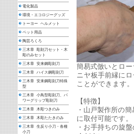
電化製品
環境・エコロジーグッズ
トーヨー ヘルメット
ペット用品
陶芸ろくろ
三木章 彫刻刀セット・木
彫のみセット
三木章 安来鋼彫刻刀
簡易式倣いとロー
三木章 ハイス鋼彫刻刀
ニヤ板手前縁にロ
三木章 安来鋼彫刻刀特殊
ことができます。
型
三木章 小鳥型彫刻刀、パ
【特徴】
ワーグリップ彫刻刀
・山戸製作所の簡
三木章 木彫つきのみ
に取付可能です。
三木章 木彫たたきのみ
・お手持ちの旋盤
三木章 生反り小刀・各種
小刀