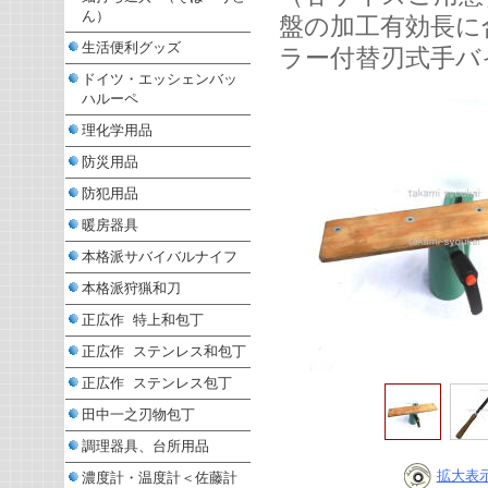
ん）
盤の加工有効長に
生活便利グッズ
ラー付替刃式手バ
ドイツ・エッシェンバッ
ハルーペ
理化学用品
防災用品
防犯用品
暖房器具
本格派サバイバルナイフ
本格派狩猟和刀
正広作 特上和包丁
正広作 ステンレス和包丁
正広作 ステンレス包丁
田中一之刃物包丁
調理器具、台所用品
拡大表
濃度計・温度計＜佐藤計