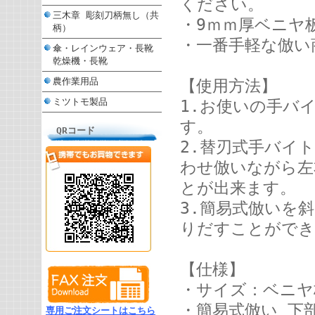
ください。
三木章 彫刻刀柄無し（共
・9ｍｍ厚ベニヤ
柄）
・一番手軽な倣い
傘・レインウェア・長靴
乾燥機・長靴
農作業用品
【使用方法】
ミツトモ製品
1.お使いの手バ
す。
QRコード
2.替刃式手バイ
わせ倣いながら左
とが出来ます。
3.簡易式倣いを
りだすことができ
【仕様】
・サイズ：ベニヤ板
・簡易式倣い 下
専用ご注文シートはこちら