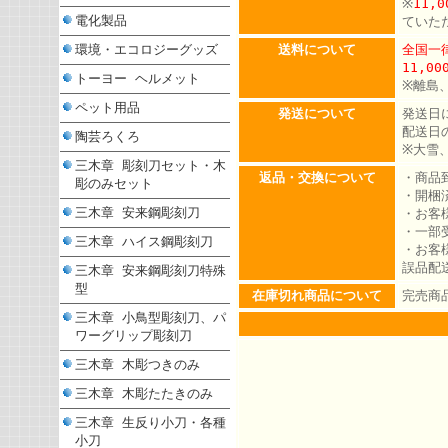
※
11,
電化製品
ていた
環境・エコロジーグッズ
送料について
全国一律
11,0
トーヨー ヘルメット
※離島
ペット用品
発送について
発送日
配送日
陶芸ろくろ
※大雪
三木章 彫刻刀セット・木
返品・交換について
・商品
彫のみセット
・開梱
三木章 安来鋼彫刻刀
・お客
・一部
三木章 ハイス鋼彫刻刀
・お客
誤品配
三木章 安来鋼彫刻刀特殊
型
在庫切れ商品について
完売商
三木章 小鳥型彫刻刀、パ
ワーグリップ彫刻刀
三木章 木彫つきのみ
三木章 木彫たたきのみ
三木章 生反り小刀・各種
小刀