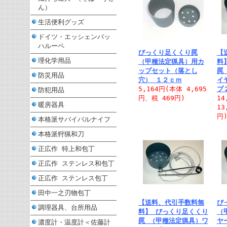
ん）
生活便利グッズ
ドイツ・エッシェンバッ
ハルーペ
びっくり足くくり罠
【
理化学用品
（甲種法定猟具）用カ
料
ップセット（落とし
罠
防災用品
穴） １２ｃｍ
イ
5,164円(本体 4,695
プ
防犯用品
円、税 469円)
14
暖房器具
13
円
本格派サバイバルナイフ
本格派狩猟和刀
正広作 特上和包丁
正広作 ステンレス和包丁
正広作 ステンレス包丁
田中一之刃物包丁
【送料、代引手数料無
び
調理器具、台所用品
料】 びっくり足くくり
（
罠 （甲種法定猟具）ワ
ヤ
濃度計・温度計＜佐藤計