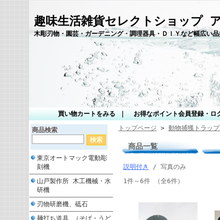
趣味生活雑貨セレクトショップ 
木彫刃物・園芸・ガーデニング・調理器具・ＤＩＹなど幅広い品
買い物カートをみる
｜
お得なポイント会員登録・ロ
トップページ
>
動物捕獲トラップ
商品検索
商品一覧
東京オートマック電動彫
刻機
説明付き
/ 写真のみ
山戸製作所 木工機械・水
1件～6件 （全6件）
研機
刃物研磨機、砥石
麺打ち道具 （そば・うど