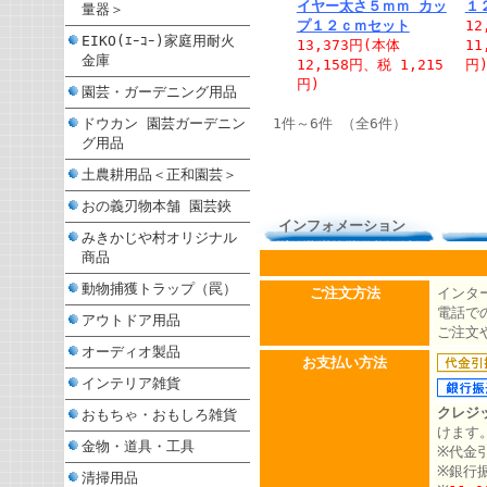
イヤー太さ５ｍｍ カッ
１
量器＞
プ１２ｃｍセット
12
EIKO(ｴｰｺｰ)家庭用耐火
13,373円(本体
11
金庫
12,158円、税 1,215
円
円)
園芸・ガーデニング用品
ドウカン 園芸ガーデニン
1件～6件 （全6件）
グ用品
土農耕用品＜正和園芸＞
おの義刃物本舗 園芸鋏
インフォメーション
みきかじや村オリジナル
商品
動物捕獲トラップ（罠）
ご注文方法
インタ
電話での
アウトドア用品
ご注文
オーディオ製品
お支払い方法
インテリア雑貨
クレジ
おもちゃ・おもしろ雑貨
けます
金物・道具・工具
※代金
※銀行
清掃用品