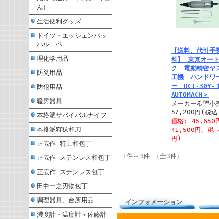
ん）
生活便利グッズ
ドイツ・エッシェンバッ
ハルーペ
【送料、代引手
理化学用品
料】 東京オー
ク 電動精密ヤ
防災用品
工機 ハンドワ
ー HCT-30Y
防犯用品
AUTOMACH＞
暖房器具
メーカー希望小
57,200円(税込
本格派サバイバルナイフ
価格: 45,65
本格派狩猟和刀
41,500円、税 
円)
正広作 特上和包丁
1件～3件 （全3件）
正広作 ステンレス和包丁
正広作 ステンレス包丁
田中一之刃物包丁
調理器具、台所用品
インフォメーション
濃度計・温度計＜佐藤計