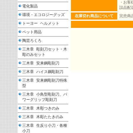
・お客
電化製品
誤品配
環境・エコロジーグッズ
在庫切れ商品について
完売商
トーヨー ヘルメット
ペット用品
陶芸ろくろ
三木章 彫刻刀セット・木
彫のみセット
三木章 安来鋼彫刻刀
三木章 ハイス鋼彫刻刀
三木章 安来鋼彫刻刀特殊
型
三木章 小鳥型彫刻刀、パ
ワーグリップ彫刻刀
三木章 木彫つきのみ
三木章 木彫たたきのみ
三木章 生反り小刀・各種
小刀