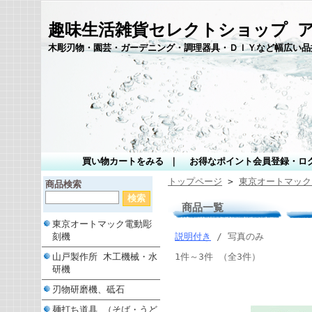
趣味生活雑貨セレクトショップ 
木彫刃物・園芸・ガーデニング・調理器具・ＤＩＹなど幅広い品
買い物カートをみる
｜
お得なポイント会員登録・ロ
トップページ
>
東京オートマック
商品検索
商品一覧
東京オートマック電動彫
刻機
説明付き
/ 写真のみ
山戸製作所 木工機械・水
1件～3件 （全3件）
研機
刃物研磨機、砥石
麺打ち道具 （そば・うど