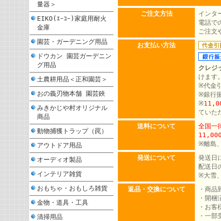
量器＞
ご注文方法
インタ
EIKO(ｴｰｺｰ)家庭用耐火
電話での
金庫
ご注文
園芸・ガーデニング用品
お支払い方法
ドウカン 園芸ガーデニン
グ用品
クレジ
けます
土農耕用品＜正和園芸＞
※代金
おの義刃物本舗 園芸鋏
※銀行
※
11,
みきかじや村オリジナル
ていた
商品
送料について
全国一律
動物捕獲トラップ（罠）
11,0
※離島
アウトドア用品
発送について
発送日
オーディオ製品
配送日
インテリア雑貨
※大雪
おもちゃ・おもしろ雑貨
返品・交換について
・商品
・開梱
金物・道具・工具
・お客
・一部
清掃用品