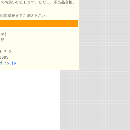
)でお願いいたします。ただし、不良品交換、
記連絡先までご連絡下さい。
OP】
業部
-7-5
0085
d.co.jp