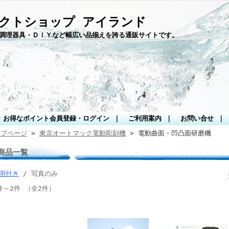
クトショップ アイランド
調理器具・ＤＩＹなど幅広い品揃えを誇る通販サイトです。
お得なポイント会員登録・ログイン
｜
ご利用案内
｜
お問い合せ
｜
ップページ
>
東京オートマック電動彫刻機
> 電動曲面・凹凸面研磨機
商品一覧
明付き
/ 写真のみ
件～2件 （全2件）