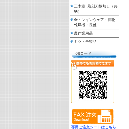
三木章 彫刻刀柄無し（共
柄）
傘・レインウェア・長靴
乾燥機・長靴
農作業用品
ミツトモ製品
QRコード
専用ご注文シートはこちら