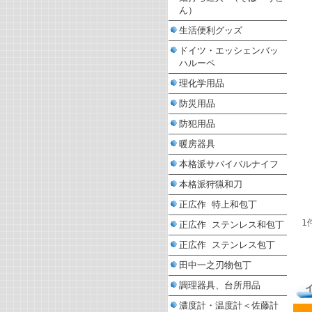
ん）
生活便利グッズ
ドイツ・エッシェンバッ
ハルーペ
理化学用品
防災用品
防犯用品
暖房器具
本格派サバイバルナイフ
本格派狩猟和刀
正広作 特上和包丁
1
正広作 ステンレス和包丁
正広作 ステンレス包丁
田中一之刃物包丁
調理器具、台所用品
濃度計・温度計＜佐藤計