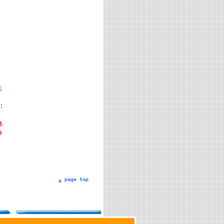
＜
:
体
9
page top