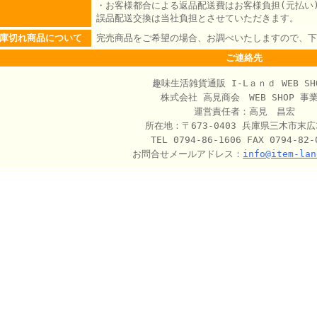
・お客様都合による返品配送費はお客様負担(元払い
誤品配送交換は当社負担とさせていただきます。
庫切れ商品について
完売商品をご希望の場合、お調べいたしますので、下
ご連絡先
趣味生活雑貨通販 I‐Lａｎｄ WEB SH
株式会社 高見商会 WEB SHOP 事
運営責任者：高見 昌宏
所在地：〒673-0403 兵庫県三木市末広3
TEL 0794-86-1606 FAX 0794-82-
お問合せメールアドレス：
info@item-lan