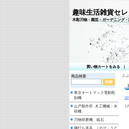
趣味生活雑貨セレ
木彫刃物・園芸・ガーデニング・
買い物カートをみる
｜
ト
商品検索
東京オートマック電動彫
刻機
説
山戸製作所 木工機械・水
1
研機
刃物研磨機、砥石
麺打ち道具 （そば・うど