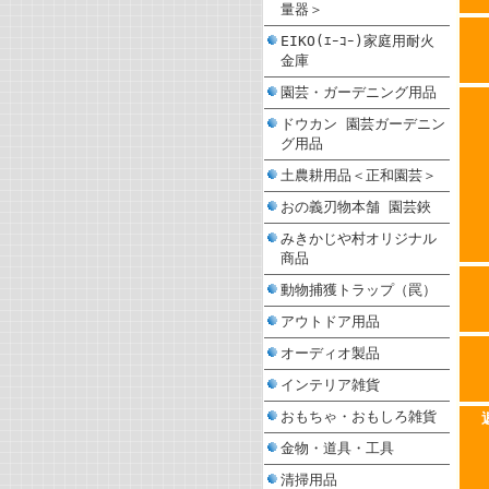
量器＞
EIKO(ｴｰｺｰ)家庭用耐火
金庫
園芸・ガーデニング用品
ドウカン 園芸ガーデニン
グ用品
土農耕用品＜正和園芸＞
おの義刃物本舗 園芸鋏
みきかじや村オリジナル
商品
動物捕獲トラップ（罠）
アウトドア用品
オーディオ製品
インテリア雑貨
おもちゃ・おもしろ雑貨
金物・道具・工具
清掃用品