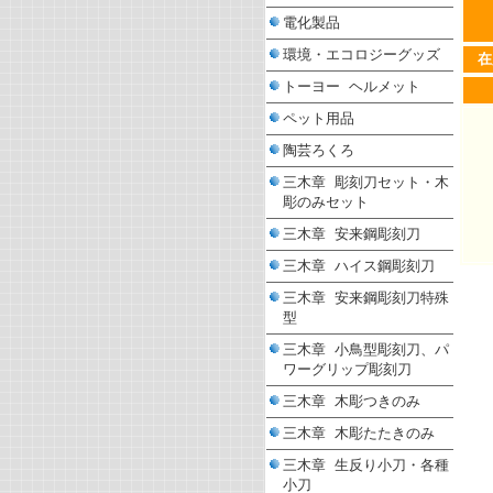
電化製品
環境・エコロジーグッズ
在
トーヨー ヘルメット
ペット用品
陶芸ろくろ
三木章 彫刻刀セット・木
彫のみセット
三木章 安来鋼彫刻刀
三木章 ハイス鋼彫刻刀
三木章 安来鋼彫刻刀特殊
型
三木章 小鳥型彫刻刀、パ
ワーグリップ彫刻刀
三木章 木彫つきのみ
三木章 木彫たたきのみ
三木章 生反り小刀・各種
小刀