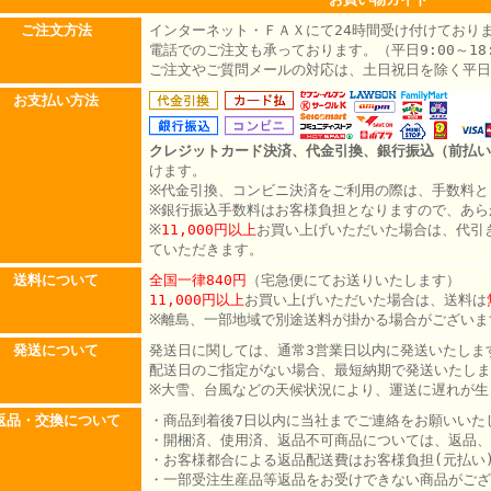
ご注文方法
インターネット・ＦＡＸにて24時間受け付けており
電話でのご注文も承っております。（平日9:00～18:
ご注文やご質問メールの対応は、土日祝日を除く平日
お支払い方法
クレジットカード決済、代金引換、銀行振込（前払い
けます。
※代金引換、コンビニ決済をご利用の際は、手数料と
※銀行振込手数料はお客様負担となりますので、あら
※
11,000円以上
お買い上げいただいた場合は、代引
ていただきます。
送料について
全国一律840円
（宅急便にてお送りいたします）
11,000円以上
お買い上げいただいた場合は、送料は
※離島、一部地域で別途送料が掛かる場合がございま
発送について
発送日に関しては、通常3営業日以内に発送いたしま
配送日のご指定がない場合、最短納期で発送いたしま
※大雪、台風などの天候状況により、運送に遅れが生
返品・交換について
・商品到着後7日以内に当社までご連絡をお願いいた
・開梱済、使用済、返品不可商品については、返品、
・お客様都合による返品配送費はお客様負担(元払い
・一部受注生産品等返品をお受けできない商品がござ