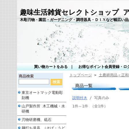
趣味生活雑貨セレクトショップ 
木彫刃物・園芸・ガーデニング・調理器具・ＤＩＹなど幅広い品
買い物カートをみる
｜
お得なポイント会員登録・ロ
トップページ
>
土農耕用品＜正和
商品検索
商品一覧
東京オートマック電動彫
刻機
説明付き
/ 写真のみ
山戸製作所 木工機械・水
1件～1件 （全1件）
研機
刃物研磨機、砥石
麺打ち道具 （そば・うど