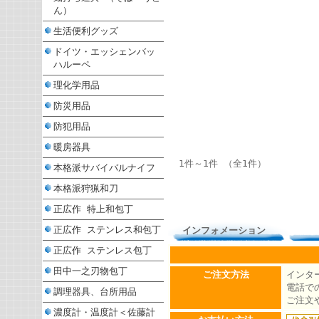
ん）
生活便利グッズ
ドイツ・エッシェンバッ
ハルーペ
理化学用品
防災用品
防犯用品
暖房器具
1件～1件 （全1件）
本格派サバイバルナイフ
本格派狩猟和刀
正広作 特上和包丁
正広作 ステンレス和包丁
インフォメーション
正広作 ステンレス包丁
田中一之刃物包丁
ご注文方法
インタ
電話での
調理器具、台所用品
ご注文
濃度計・温度計＜佐藤計