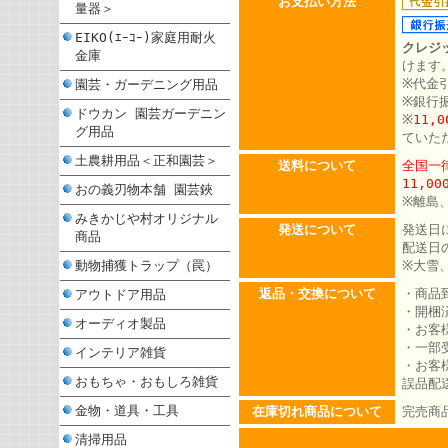
お支払い方法
量器＞
EIKO(ｴｰｺｰ)家庭用耐火
クレジ
金庫
けます
※代金
園芸・ガーデニング用品
※銀行
ドウカン 園芸ガーデニン
※
11,
グ用品
ていた
土農耕用品＜正和園芸＞
送料について
全国一律
11,0
おの義刃物本舗 園芸鋏
※離島
みきかじや村オリジナル
発送について
発送日
商品
配送日
動物捕獲トラップ（罠）
※大雪
返品・交換について
・商品
アウトドア用品
・開梱
オーディオ製品
・お客
・一部
インテリア雑貨
・お客
おもちゃ・おもしろ雑貨
誤品配
金物・道具・工具
在庫切れ商品について
完売商
清掃用品