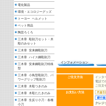
電化製品
環境・エコロジーグッズ
トーヨー ヘルメット
ペット用品
陶芸ろくろ
三木章 彫刻刀セット・木
彫のみセット
三木章 安来鋼彫刻刀
三木章 ハイス鋼彫刻刀
インフォメーション
三木章 安来鋼彫刻刀特殊
型
三木章 小鳥型彫刻刀、パ
ご注文方法
インタ
ワーグリップ彫刻刀
電話での
ご注文
三木章 木彫つきのみ
お支払い方法
三木章 木彫たたきのみ
三木章 生反り小刀・各種
クレジ
小刀