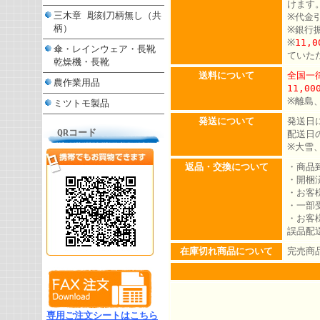
けます
三木章 彫刻刀柄無し（共
※代金
柄）
※銀行
※
11,
傘・レインウェア・長靴
ていた
乾燥機・長靴
送料について
全国一律
農作業用品
11,0
※離島
ミツトモ製品
発送について
発送日
QRコード
配送日
※大雪
返品・交換について
・商品
・開梱
・お客
・一部
・お客
誤品配
在庫切れ商品について
完売商
専用ご注文シートはこちら