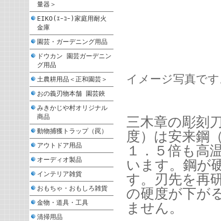
量器＞
EIKO(ｴｰｺｰ)家庭用耐火
金庫
園芸・ガーデニング用品
ドウカン 園芸ガーデニン
グ用品
イメージ写真です
土農耕用品＜正和園芸＞
おの義刃物本舗 園芸鋏
みきかじや村オリジナル
商品
三木章の彫刻
動物捕獲トラップ（罠）
度）は安来鋼
アウトドア用品
１．５倍も高
オーディオ製品
います。鋼が
インテリア雑貨
す。刃先を再
おもちゃ・おもしろ雑貨
の硬度が下が
金物・道具・工具
ません。
清掃用品