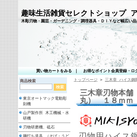
趣味生活雑貨セレクトショップ 
木彫刃物・園芸・ガーデニング・調理器具・ＤＩＹなど幅広い品
買い物カートをみる
｜
お得なポイント会員登録・ロ
トップページ
>
三木章 ハイス鋼
商品検索
三木章刃物本舗
丸） １８ｍｍ
東京オートマック電動彫
刻機
山戸製作所 木工機械・水
研機
刃物研磨機、砥石
刃物用ハイス
麺打ち道具 （そば・うど