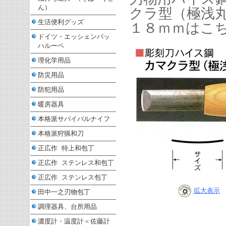
ん）
クラ型（極浅
生活便利グッズ
１８ｍｍはこ
ドイツ・エッシェンバッ
ハルーペ
理化学用品
防災用品
防犯用品
暖房器具
本格派サバイバルナイフ
本格派狩猟和刀
正広作 特上和包丁
正広作 ステンレス和包丁
正広作 ステンレス包丁
拡大表示
田中一之刃物包丁
調理器具、台所用品
濃度計・温度計＜佐藤計