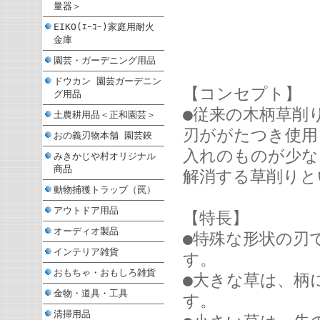
量器＞
EIKO(ｴｰｺｰ)家庭用耐火
金庫
園芸・ガーデニング用品
ドウカン 園芸ガーデニン
【コンセプト】
グ用品
●従来の木柄草削
土農耕用品＜正和園芸＞
刃ががたつき使用
おの義刃物本舗 園芸鋏
入れのものが少な
みきかじや村オリジナル
商品
解消する草削りと
動物捕獲トラップ（罠）
アウトドア用品
【特長】
オーディオ製品
●特殊な形状の刃
インテリア雑貨
す。
おもちゃ・おもしろ雑貨
●大きな草は、柄
金物・道具・工具
す。
清掃用品