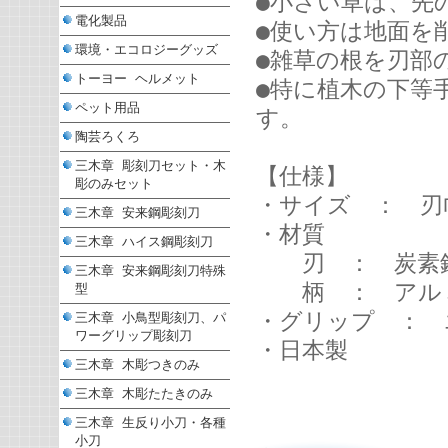
●小さい草は、先
電化製品
●使い方は地面を
環境・エコロジーグッズ
●雑草の根を刃部
トーヨー ヘルメット
●特に植木の下等
ペット用品
す。
陶芸ろくろ
三木章 彫刻刀セット・木
【仕様】
彫のみセット
・サイズ ： 刃巾7
三木章 安来鋼彫刻刀
・材質
三木章 ハイス鋼彫刻刀
刃 ： 炭素鋼
三木章 安来鋼彫刻刀特殊
柄 ： アルミ
型
・グリップ ： 
三木章 小鳥型彫刻刀、パ
ワーグリップ彫刻刀
・日本製
三木章 木彫つきのみ
三木章 木彫たたきのみ
三木章 生反り小刀・各種
小刀