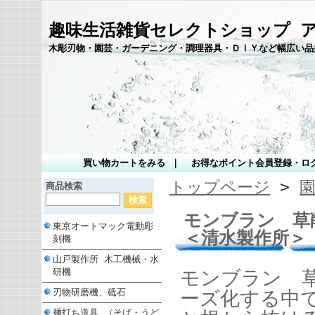
趣味生活雑貨セレクトショップ 
木彫刃物・園芸・ガーデニング・調理器具・ＤＩＹなど幅広い品
買い物カートをみる
｜
お得なポイント会員登録・ロ
トップページ
>
商品検索
モンブラン 草削
東京オートマック電動彫
＜清水製作所＞
刻機
山戸製作所 木工機械・水
研機
モンブラン 
刃物研磨機、砥石
ーズ化する中
麺打ち道具 （そば・うど