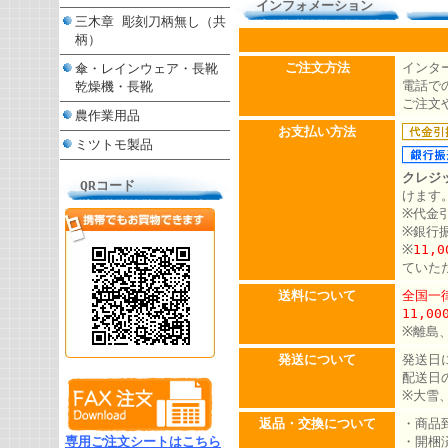
インフォメーション
三木章 彫刻刀柄無し（共
柄）
ご注文方法
インタ
傘・レインウェア・長靴
電話での
乾燥機・長靴
ご注文
農作業用品
お支払い方法
ミツトモ製品
クレジ
QRコード
けます
※代金
※銀行
※
11,
ていた
送料について
全国一律
11,0
※離島
発送について
発送日
配送日
※大雪
返品・交換について
・商品
専用ご注文シートはこちら
・開梱