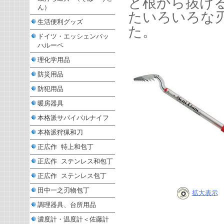
と根から抜け
ん）
たいろいろな
生活便利グッズ
た。
ドイツ・エッシェンバッ
ハルーペ
理化学用品
防災用品
防犯用品
暖房器具
本格派サバイバルナイフ
本格派狩猟和刀
正広作 特上和包丁
正広作 ステンレス和包丁
正広作 ステンレス包丁
田中一之刃物包丁
拡大表示
調理器具、台所用品
濃度計・温度計＜佐藤計