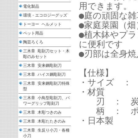
用できます。
電化製品
●庭の頑固な
環境・エコロジーグッズ
●家庭菜園（
トーヨー ヘルメット
●植木鉢やプ
ペット用品
に便利です
陶芸ろくろ
三木章 彫刻刀セット・木
●刃部は全身
彫のみセット
三木章 安来鋼彫刻刀
【仕様】
三木章 ハイス鋼彫刻刀
・サイズ ： 1
三木章 安来鋼彫刻刀特殊
型
・材質
三木章 小鳥型彫刻刀、パ
刃 ： 炭素
ワーグリップ彫刻刀
柄 ： ポ
三木章 木彫つきのみ
・日本製
三木章 木彫たたきのみ
三木章 生反り小刀・各種
小刀