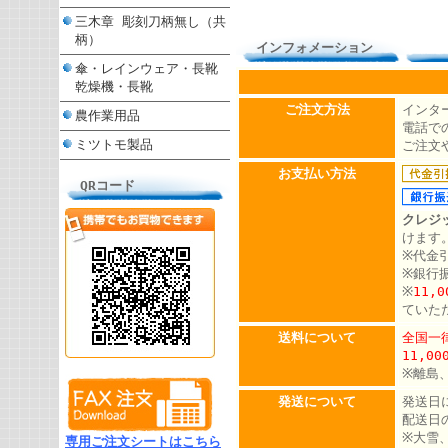
三木章 彫刻刀柄無し（共
柄）
インフォメーション
傘・レインウェア・長靴
乾燥機・長靴
ご注文方法
インタ
農作業用品
電話での
ミツトモ製品
ご注文
お支払い方法
QRコード
クレジ
けます
※代金
※銀行
※
11,
ていた
送料について
全国一律
11,0
※離島
発送について
発送日
配送日
※大雪
専用ご注文シートはこちら