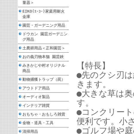
量器＞
EIKO(ｴｰｺｰ)家庭用耐火
金庫
園芸・ガーデニング用品
ドウカン 園芸ガーデニン
グ用品
土農耕用品＜正和園芸＞
おの義刃物本舗 園芸鋏
【特長】
みきかじや村オリジナル
商品
●先のクシ刃
動物捕獲トラップ（罠）
きます。
アウトドア用品
●大きな草は
オーディオ製品
す。
インテリア雑貨
●コンクリー
おもちゃ・おもしろ雑貨
便利です。小
金物・道具・工具
●ゴルフ場や
清掃用品