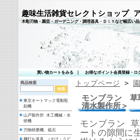
趣味生活雑貨セレクトショップ 
木彫刃物・園芸・ガーデニング・調理器具・ＤＩＹなど幅広い品
買い物カートをみる
｜
お得なポイント会員登録・ロ
トップページ
>
商品検索
モンブラン 草取
東京オートマック電動彫
清水製作所＞
刻機
山戸製作所 木工機械・水
研機
モンブラン 
刃物研磨機、砥石
ートの隙間に
麺打ち道具 （そば・うど