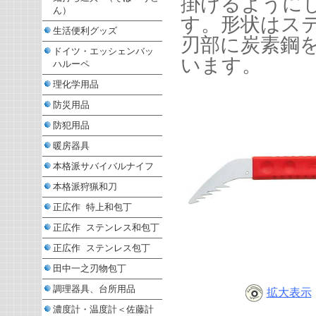
掛けるように
ん）
す。形状はス
生活便利グッズ
刃部に炭素鋼
ドイツ・エッシェンバッ
います。
ハルーペ
理化学用品
防災用品
防犯用品
暖房器具
本格派サバイバルナイフ
本格派狩猟和刀
正広作 特上和包丁
正広作 ステンレス和包丁
正広作 ステンレス包丁
田中一之刃物包丁
調理器具、台所用品
拡大表示
濃度計・温度計＜佐藤計