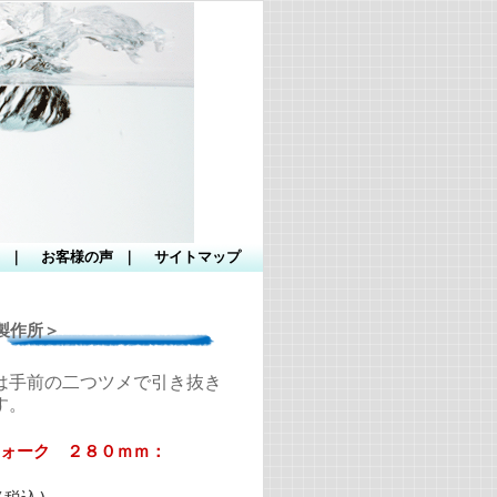
｜
お客様の声
｜
サイトマップ
製作所＞
は手前の二つツメで引き抜き
す。
ォーク ２８０ｍｍ：