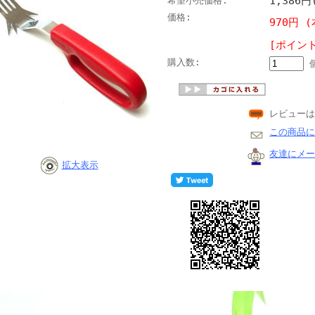
1,386円
希望小売価格:
価格:
970円 
[ポイン
購入数:
レビューは
この商品に
友達にメー
拡大表示