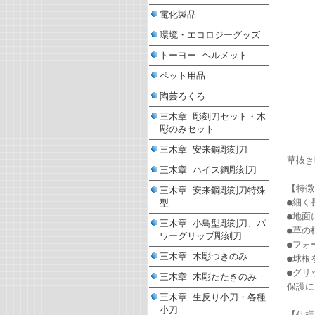
電化製品
環境・エコロジーグッズ
トーヨー ヘルメット
ペット用品
陶芸ろくろ
三木章 彫刻刀セット・木
彫のみセット
三木章 安来鋼彫刻刀
草抜き
三木章 ハイス鋼彫刻刀
【特徴
三木章 安来鋼彫刻刀特殊
●細く
型
●地面
三木章 小鳥型彫刻刀、パ
●草の
ワーグリップ彫刻刀
●フォ
三木章 木彫つきのみ
●球根
●グリ
三木章 木彫たたきのみ
保護に
三木章 生反り小刀・各種
小刀
【仕様