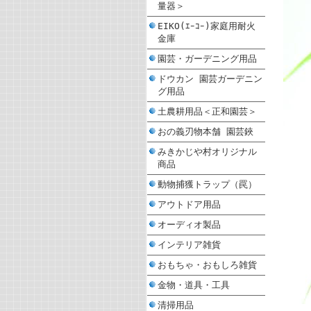
量器＞
EIKO(ｴｰｺｰ)家庭用耐火
金庫
園芸・ガーデニング用品
ドウカン 園芸ガーデニン
グ用品
土農耕用品＜正和園芸＞
おの義刃物本舗 園芸鋏
みきかじや村オリジナル
商品
動物捕獲トラップ（罠）
アウトドア用品
オーディオ製品
インテリア雑貨
おもちゃ・おもしろ雑貨
金物・道具・工具
清掃用品