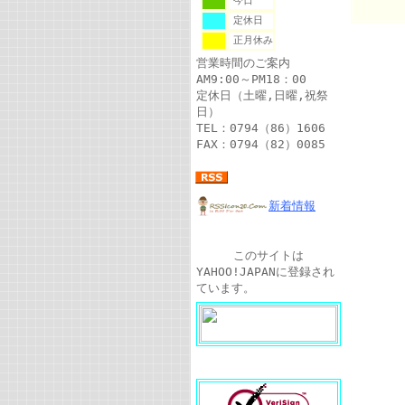
今日
定休日
正月休み
営業時間のご案内
AM9:00～PM18：00
定休日（土曜,日曜,祝祭
日）
TEL：0794（86）1606
FAX：0794（82）0085
新着情報
このサイトは
YAHOO!JAPANに登録され
ています。