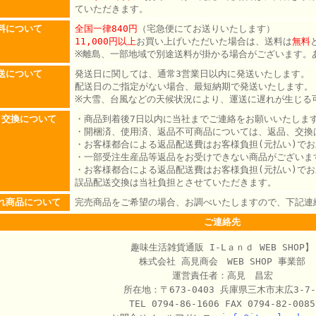
ていただきます。
料について
全国一律840円
（宅急便にてお送りいたします）
11,000円以上
お買い上げいただいた場合は、送料は
無料
※離島、一部地域で別途送料が掛かる場合がございます。
送について
発送日に関しては、通常3営業日以内に発送いたします。
配送日のご指定がない場合、最短納期で発送いたします。
※大雪、台風などの天候状況により、運送に遅れが生じる
・交換について
・商品到着後7日以内に当社までご連絡をお願いいたしま
・開梱済、使用済、返品不可商品については、返品、交換
・お客様都合による返品配送費はお客様負担(元払い)で
・一部受注生産品等返品をお受けできない商品がございま
・お客様都合による返品配送費はお客様負担(元払い)で
誤品配送交換は当社負担とさせていただきます。
れ商品について
完売商品をご希望の場合、お調べいたしますので、下記連
ご連絡先
趣味生活雑貨通販 I‐Lａｎｄ WEB SHOP】
株式会社 高見商会 WEB SHOP 事業部
運営責任者：高見 昌宏
所在地：〒673-0403 兵庫県三木市末広3-7-
TEL 0794-86-1606 FAX 0794-82-0085