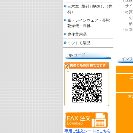
・サイ
三木章 彫刻刀柄無し（共
柄）
・材質
刃 
傘・レインウェア・長靴
柄 
乾燥機・長靴
・日本
農作業用品
ミツトモ製品
QRコード
インフ
お
専用ご注文シートはこちら