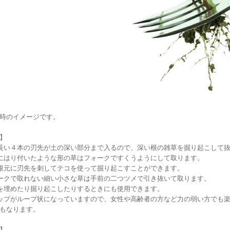
時のイメージです。
】
長い４本の刃先が土の深い部分まで入るので、深い根の雑草を掘り起こして
にはり付いたような形の草はフォークですくうようにして取ります。
根元に刃先を刺してテコを使って掘り起こすことができます。
ークで取れない細い小さな草は手前の二つツメで引き抜いて取ります。
を埋めたり掘り起こしたりするときにも使用できます。
ップがループ状になっていますので、女性や高齢者の方など力の弱い方でも楽
もなります。
】