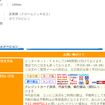
ズ ： 280mm
： 炭素鋼（クロームメッキ仕上）
： ポリプロピレン
製
ォメーション
お買い物ガイド
ご注文方法
インターネット・ＦＡＸにて24時間受け付けております。
電話でのご注文も承っております。（平日9:00～18:00
ご注文やご質問メールの対応は、土日祝日を除く平日のみ
支払い方法
クレジットカード決済、代金引換、銀行振込（前払い）、
けます。
※代金引換、コンビニ決済をご利用の際は、手数料として別
※銀行振込手数料はお客様負担となりますので、あらかじ
※
11,000円以上
お買い上げいただいた場合は、代引き手