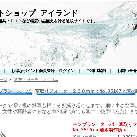
トショップ アイランド
器具・ＤＩＹなど幅広い品揃えを誇る通販サイトです。
｜
お得なポイント会員登録・ログイン
｜
ご利用案内
｜
お問い合せ
ージ
>
園芸・ガーデニング用品
ブラン スーパー草取りフォーク ２８０ｍｍ：No.35107＜清水
ークで深い根の雑草も根こそぎ掘り起こせます。細い小さな草
。女性や高齢者の方など力の弱い方でも楽にご使用いただけま
モンブラン スーパー草取りフ
No.35107＜清水製作所＞