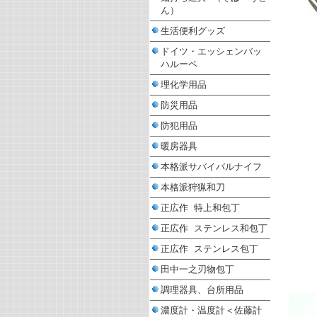
ん）
生活便利グッズ
ドイツ・エッシェンバッ
ハルーペ
理化学用品
防災用品
防犯用品
暖房器具
本格派サバイバルナイフ
本格派狩猟和刀
正広作 特上和包丁
正広作 ステンレス和包丁
正広作 ステンレス包丁
田中一之刃物包丁
調理器具、台所用品
濃度計・温度計＜佐藤計