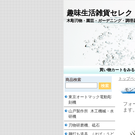
趣味生活雑貨セレク
木彫刃物・園芸・ガーデニング・調理
買い物カートをみる
トップペ
商品検索
モン
東京オートマック電動彫
刻機
フォ
ます
山戸製作所 木工機械・水
研機
刃物研磨機、砥石
麺打ち道具 （そば・うど