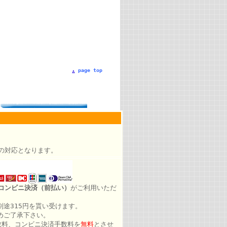
page top
）
の対応となります。
コンビニ決済（前払い）
がご利用いただ
途315円を貰い受けます。
めご了承下さい。
数料、コンビニ決済手数料を
無料
とさせ