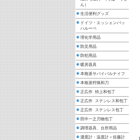
ん）
生活便利グッズ
ドイツ・エッシェンバッ
ハルーペ
理化学用品
防災用品
防犯用品
暖房器具
本格派サバイバルナイフ
本格派狩猟和刀
正広作 特上和包丁
正広作 ステンレス和包丁
正広作 ステンレス包丁
田中一之刃物包丁
調理器具、台所用品
濃度計・温度計＜佐藤計