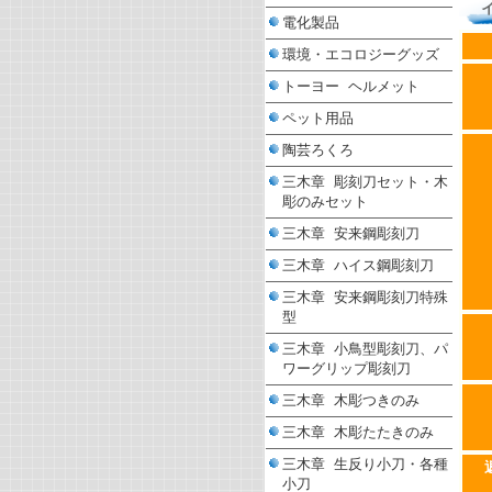
電化製品
環境・エコロジーグッズ
トーヨー ヘルメット
ペット用品
陶芸ろくろ
三木章 彫刻刀セット・木
彫のみセット
三木章 安来鋼彫刻刀
三木章 ハイス鋼彫刻刀
三木章 安来鋼彫刻刀特殊
型
三木章 小鳥型彫刻刀、パ
ワーグリップ彫刻刀
三木章 木彫つきのみ
三木章 木彫たたきのみ
三木章 生反り小刀・各種
小刀