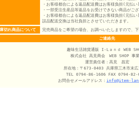
・お客様都合による返品配送費はお客様負担(元払い
・一部受注生産品等返品をお受けできない商品がござ
・お客様都合による返品配送費はお客様負担(元払い
誤品配送交換は当社負担とさせていただきます。
庫切れ商品について
完売商品をご希望の場合、お調べいたしますので、下
ご連絡先
趣味生活雑貨通販 I‐Lａｎｄ WEB SH
株式会社 高見商会 WEB SHOP 事
運営責任者：高見 昌宏
所在地：〒673-0403 兵庫県三木市末広3
TEL 0794-86-1606 FAX 0794-82-
お問合せメールアドレス：
info@item-lan