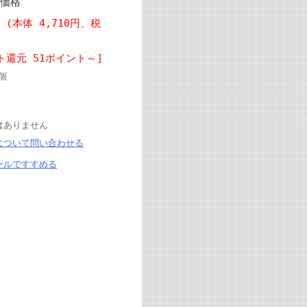
価格
円 (本体 4,710円、税
ト還元 51ポイント～]
個
はありません
について問い合わせる
ールですすめる