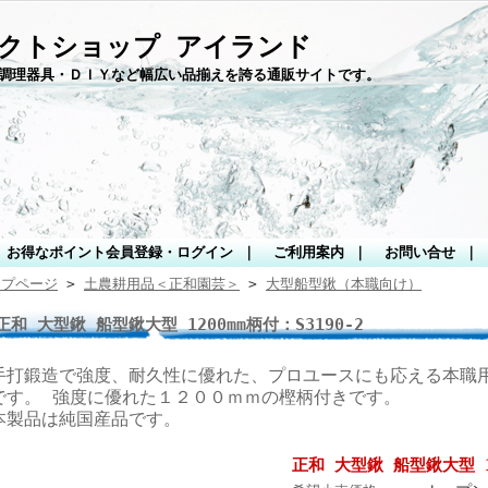
クトショップ アイランド
調理器具・ＤＩＹなど幅広い品揃えを誇る通販サイトです。
お得なポイント会員登録・ログイン
｜
ご利用案内
｜
お問い合せ
｜
ップページ
>
土農耕用品＜正和園芸＞
>
大型船型鍬（本職向け）
正和 大型鍬 船型鍬大型 1200mm柄付：S3190-2
手打鍛造で強度、耐久性に優れた、プロユースにも応える本職
です。 強度に優れた１２００ｍｍの樫柄付きです。
本製品は純国産品です。
正和 大型鍬 船型鍬大型 12