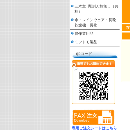
三木章 彫刻刀柄無し（共
柄）
傘・レインウェア・長靴
乾燥機・長靴
在
農作業用品
ミツトモ製品
QRコード
専用ご注文シートはこちら