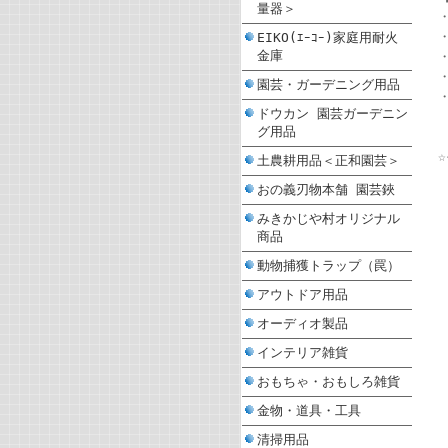
量器＞
EIKO(ｴｰｺｰ)家庭用耐火
金庫
園芸・ガーデニング用品
ドウカン 園芸ガーデニン
グ用品
土農耕用品＜正和園芸＞
おの義刃物本舗 園芸鋏
みきかじや村オリジナル
商品
動物捕獲トラップ（罠）
アウトドア用品
オーディオ製品
インテリア雑貨
おもちゃ・おもしろ雑貨
金物・道具・工具
清掃用品