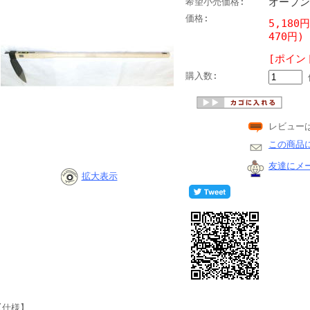
オープン
希望小売価格:
価格:
5,180
470円)
[ポイン
購入数:
レビュー
この商品
友達にメ
拡大表示
【仕様】