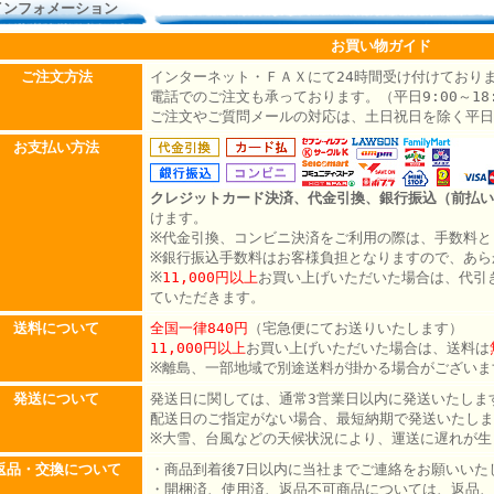
インフォメーション
お買い物ガイド
ご注文方法
インターネット・ＦＡＸにて24時間受け付けており
電話でのご注文も承っております。（平日9:00～18:
ご注文やご質問メールの対応は、土日祝日を除く平日
お支払い方法
クレジットカード決済、代金引換、銀行振込（前払い
けます。
※代金引換、コンビニ決済をご利用の際は、手数料と
※銀行振込手数料はお客様負担となりますので、あら
※
11,000円以上
お買い上げいただいた場合は、代引
ていただきます。
送料について
全国一律840円
（宅急便にてお送りいたします）
11,000円以上
お買い上げいただいた場合は、送料は
※離島、一部地域で別途送料が掛かる場合がございま
発送について
発送日に関しては、通常3営業日以内に発送いたしま
配送日のご指定がない場合、最短納期で発送いたしま
※大雪、台風などの天候状況により、運送に遅れが生
返品・交換について
・商品到着後7日以内に当社までご連絡をお願いいた
・開梱済、使用済、返品不可商品については、返品、