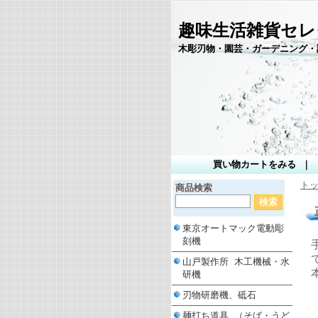
趣味生活雑貨セレ
木彫刃物・園芸・ガーデニング・
買い物カートをみる
｜
ト
商品検索
東京オートマック電動彫
刻機
山戸製作所 木工機械・水
研機
刃物研磨機、砥石
麺打ち道具 （そば・うど