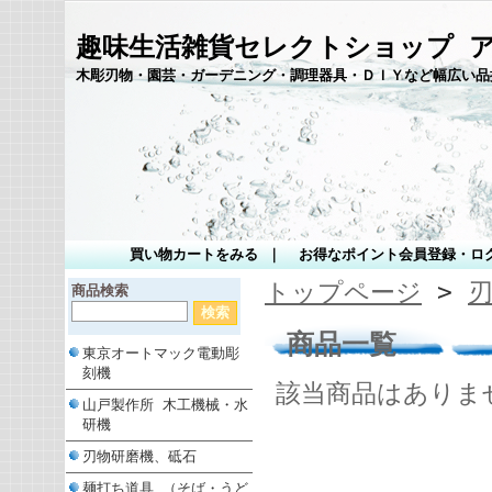
趣味生活雑貨セレクトショップ 
木彫刃物・園芸・ガーデニング・調理器具・ＤＩＹなど幅広い品
買い物カートをみる
｜
お得なポイント会員登録・ロ
トップページ
>
商品検索
商品一覧
東京オートマック電動彫
刻機
該当商品はありま
山戸製作所 木工機械・水
研機
刃物研磨機、砥石
麺打ち道具 （そば・うど