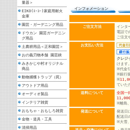
量器＞
インフォメーション
EIKO(ｴｰｺｰ)家庭用耐火
金庫
園芸・ガーデニング用品
ご注文方法
インタ
電話での
ドウカン 園芸ガーデニン
ご注文
グ用品
お支払い方法
土農耕用品＜正和園芸＞
おの義刃物本舗 園芸鋏
クレジ
みきかじや村オリジナル
けます
商品
※代金
※銀行
動物捕獲トラップ（罠）
※
11,
ていた
アウトドア用品
送料について
全国一律
オーディオ製品
11,0
インテリア雑貨
※離島
おもちゃ・おもしろ雑貨
発送について
発送日
配送日
金物・道具・工具
※大雪
清掃用品
返品・交換について
・商品