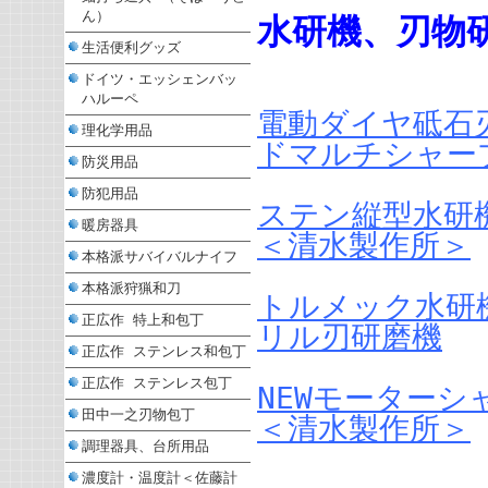
ん）
水研機、刃物
生活便利グッズ
ドイツ・エッシェンバッ
ハルーペ
電動ダイヤ砥石
理化学用品
ドマルチシャー
防災用品
防犯用品
ステン縦型水研
暖房器具
＜清水製作所＞
本格派サバイバルナイフ
本格派狩猟和刀
トルメック水研
正広作 特上和包丁
リル刃研磨機
正広作 ステンレス和包丁
正広作 ステンレス包丁
NEWモーターシ
田中一之刃物包丁
＜清水製作所＞
調理器具、台所用品
濃度計・温度計＜佐藤計