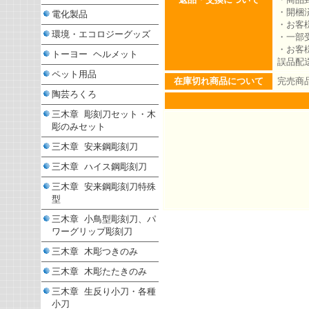
・開梱
電化製品
・お客
環境・エコロジーグッズ
・一部
・お客
トーヨー ヘルメット
誤品配
ペット用品
在庫切れ商品について
完売商
陶芸ろくろ
三木章 彫刻刀セット・木
彫のみセット
三木章 安来鋼彫刻刀
三木章 ハイス鋼彫刻刀
三木章 安来鋼彫刻刀特殊
型
三木章 小鳥型彫刻刀、パ
ワーグリップ彫刻刀
三木章 木彫つきのみ
三木章 木彫たたきのみ
三木章 生反り小刀・各種
小刀