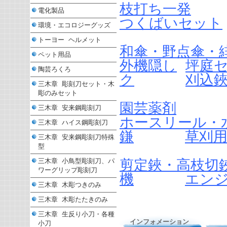
枝打ち一発
電化製品
つくばいセット
環境・エコロジーグッズ
トーヨー ヘルメット
和傘・野点傘・
ペット用品
外機隠し
坪庭
陶芸ろくろ
ク
刈込
三木章 彫刻刀セット・木
彫のみセット
園芸薬剤
三木章 安来鋼彫刻刀
ホースリール・
三木章 ハイス鋼彫刻刀
鎌
草刈
三木章 安来鋼彫刻刀特殊
型
剪定鋏・高枝切
三木章 小鳥型彫刻刀、パ
ワーグリップ彫刻刀
機
エン
三木章 木彫つきのみ
三木章 木彫たたきのみ
三木章 生反り小刀・各種
インフォメーション
小刀