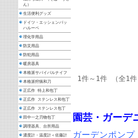
ん）
生活便利グッズ
ドイツ・エッシェンバッ
ハルーペ
理化学用品
防災用品
防犯用品
暖房器具
本格派サバイバルナイフ
1件～1件 （全1
本格派狩猟和刀
正広作 特上和包丁
正広作 ステンレス和包丁
正広作 ステンレス包丁
園芸・ガーデ
田中一之刃物包丁
調理器具、台所用品
ガーデンポンプ
濃度計・温度計＜佐藤計