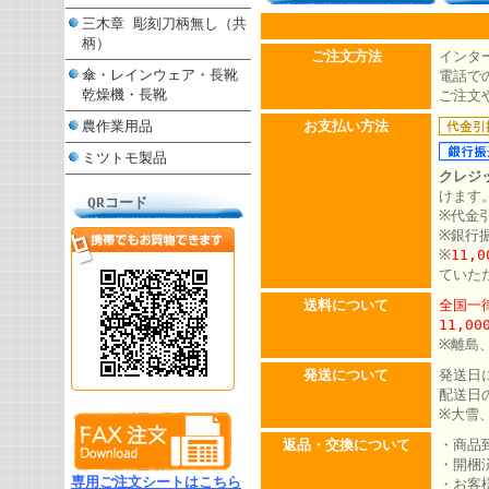
三木章 彫刻刀柄無し（共
柄）
ご注文方法
インタ
傘・レインウェア・長靴
電話での
乾燥機・長靴
ご注文
農作業用品
お支払い方法
ミツトモ製品
クレジ
けます
QRコード
※代金
※銀行
※
11,
ていた
送料について
全国一律
11,0
※離島
発送について
発送日
配送日
※大雪
返品・交換について
・商品
・開梱
専用ご注文シートはこちら
・お客