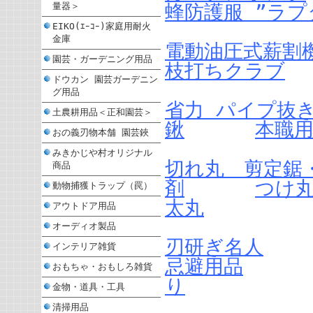
量器＞
蜂防護服 ”ラプ
EIKO(ｴｰｺｰ)家庭用耐火
金庫
電動油圧式薪割
園芸・ガーデニング用品
枝打ちクラブ
ドウカン 園芸ガーデニン
グ用品
省力 パイプ抜
土農耕用品＜正和園芸＞
鍬
本職
おの義刃物本舗 園芸鋏
みきかじや村オリジナル
切れ丸 剪定鋸
商品
剤
つけ
動物捕獲トラップ（罠）
太丸
アウトドア用品
オーディオ製品
刃研ぎ名人
インテリア雑貨
忌避用品
おもちゃ・おもしろ雑貨
り
金物・道具・工具
清掃用品