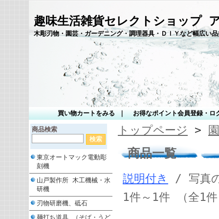
趣味生活雑貨セレクトショップ 
木彫刃物・園芸・ガーデニング・調理器具・ＤＩＹなど幅広い品
買い物カートをみる
｜
お得なポイント会員登録・ロ
トップページ
>
商品検索
商品一覧
東京オートマック電動彫
刻機
説明付き
/ 写真
山戸製作所 木工機械・水
研機
1件～1件 （全1
刃物研磨機、砥石
麺打ち道具 （そば・うど