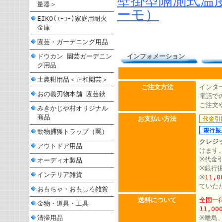
壁掛型隔測式温
量器＞
ーモ）
EIKO(ｴｰｺｰ)家庭用耐火
金庫
園芸・ガーデニング用品
ドウカン 園芸ガーデニン
インフォメーション
グ用品
土農耕用品＜正和園芸＞
ご注文方法
インタ
おの義刃物本舗 園芸鋏
電話での
ご注文
みきかじや村オリジナル
商品
お支払い方法
動物捕獲トラップ（罠）
クレジ
アウトドア用品
けます
※代金
オーディオ製品
※銀行
インテリア雑貨
※
11,
ていた
おもちゃ・おもしろ雑貨
送料について
全国一律
金物・道具・工具
11,0
清掃用品
※離島