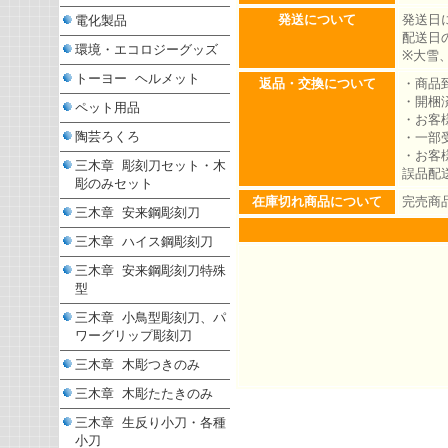
発送について
発送日
電化製品
配送日
環境・エコロジーグッズ
※大雪
トーヨー ヘルメット
返品・交換について
・商品
・開梱
ペット用品
・お客
陶芸ろくろ
・一部
・お客
三木章 彫刻刀セット・木
誤品配
彫のみセット
在庫切れ商品について
完売商
三木章 安来鋼彫刻刀
三木章 ハイス鋼彫刻刀
三木章 安来鋼彫刻刀特殊
型
三木章 小鳥型彫刻刀、パ
ワーグリップ彫刻刀
三木章 木彫つきのみ
三木章 木彫たたきのみ
三木章 生反り小刀・各種
小刀