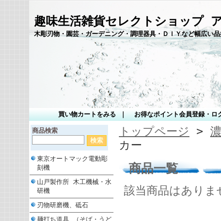
趣味生活雑貨セレクトショップ 
木彫刃物・園芸・ガーデニング・調理器具・ＤＩＹなど幅広い品
買い物カートをみる
｜
お得なポイント会員登録・ロ
トップページ
>
商品検索
カー
東京オートマック電動彫
商品一覧
刻機
山戸製作所 木工機械・水
該当商品はありま
研機
刃物研磨機、砥石
麺打ち道具 （そば・うど