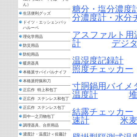
ん）
糖分・塩分濃度
生活便利グッズ
分濃度計・水分
ドイツ・エッシェンバッ
ハルーペ
アスファルト用
理化学用品
計
デジ
防災用品
防犯用品
温湿度記録計
暖房器具
照度チェッカー
本格派サバイバルナイフ
本格派狩猟和刀
寸胴鍋用バイメ
正広作 特上和包丁
温度計
正広作 ステンレス和包丁
正広作 ステンレス包丁
結露チェッカー
田中一之刃物包丁
速計
米
調理器具、台所用品
濃度計・温度計＜佐藤計