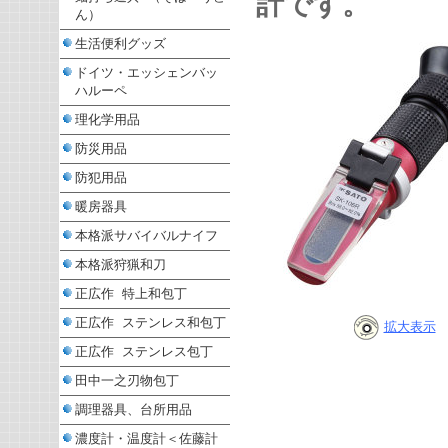
計です。
ん）
生活便利グッズ
ドイツ・エッシェンバッ
ハルーペ
理化学用品
防災用品
防犯用品
暖房器具
本格派サバイバルナイフ
本格派狩猟和刀
正広作 特上和包丁
正広作 ステンレス和包丁
拡大表示
正広作 ステンレス包丁
田中一之刃物包丁
調理器具、台所用品
濃度計・温度計＜佐藤計