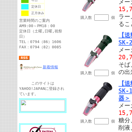
今日
メー
定休日
15,
正月休み
ラー
購入数
個
営業時間のご案内
るこ
AM9:00～PM18：00
定休日（土曜,日曜,祝祭
【送
日）
SK-
TEL：0794（86）1606
FAX：0794（82）0085
メー
20,
そば
新着情報
の出
購入数
個
【送
このサイトは
YAHOO!JAPANに登録され
SK
ています。
器＞
メー
15,
糖分
購入数
個
削液