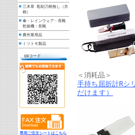
三木章 彫刻刀柄無し（共
柄）
傘・レインウェア・長靴
乾燥機・長靴
農作業用品
ミツトモ製品
QRコード
＜消耗品＞
手持ち屈折計Rシ
だけます）
専用ご注文シートはこちら