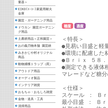
量器＞
EIKO(ｴｰｺｰ)家庭用耐火
金庫
園芸・ガーデニング用品
ドウカン 園芸ガーデニン
グ用品
＜特長＞
土農耕用品＜正和園芸＞
●見易い目盛と軽
おの義刃物本舗 園芸鋏
●環境に配慮した
みきかじや村オリジナル
商品
●Ｂｒｉｘ ５８．
動物捕獲トラップ（罠）
●測定できる液体
アウトドア用品
マレードなど糖分
オーディオ製品
インテリア雑貨
＜仕様＞
おもちゃ・おもしろ雑貨
スケール ： Ｂｒ
金物・道具・工具
最小目盛 ： Ｂｒ
清掃用品