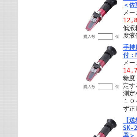
＜佐
メー
12,
低液
度液
購入数
個
手持
付：
メー
14,
糖度
定す
購入数
個
測定
１０
ず正
【送
SK
器＞