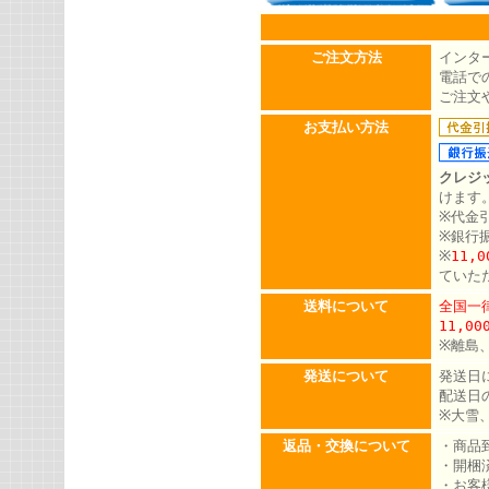
ご注文方法
インタ
電話での
ご注文
お支払い方法
クレジ
けます
※代金
※銀行
※
11,
ていた
送料について
全国一律
11,0
※離島
発送について
発送日
配送日
※大雪
返品・交換について
・商品
・開梱
・お客