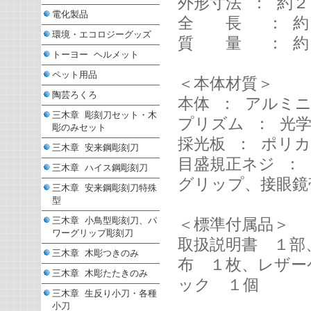
外形寸法 ： 約
電化製品
全 長 ： 約
環境・エコロジーグッズ
質 量 ： 約
トーヨー ヘルメット
ペット用品
＜本体材質＞
陶芸ろくろ
本体 ： アルミ
三木章 彫刻刀セット・木
プリズム ： 光
彫のみセット
採光板 ： ポリ
三木章 安来鋼彫刻刀
目盛規正ネジ ：
三木章 ハイス鋼彫刻刀
グリップ、接眼鏡
三木章 安来鋼彫刻刀特殊
型
三木章 小鳥型彫刻刀、パ
＜標準付属品＞
ワーグリップ彫刻刀
取扱説明書 １部
三木章 木彫つきのみ
布 １枚、レザー
三木章 木彫たたきのみ
ック １個
三木章 生反り小刀・各種
小刀