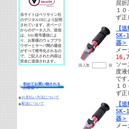
屈折
１０
当サイトはベリサイン社
ず正
のデジタルIDにより証明
されています。次ページ
【送
からのデータ入力、送信
SK
は、SSL暗号通信によ
り、お客様のウェブブラ
器＞
ウザーとサーバ間の通信
メー
がすべて暗号化されるの
16,
で、ご記入された内容は
安全に送信されます。
ソー
購入数
個
度液
です
初めてお買い物される
１０
お客様へ
ず正
お支払い方法について
【送
配送について
SK
器＞
メー