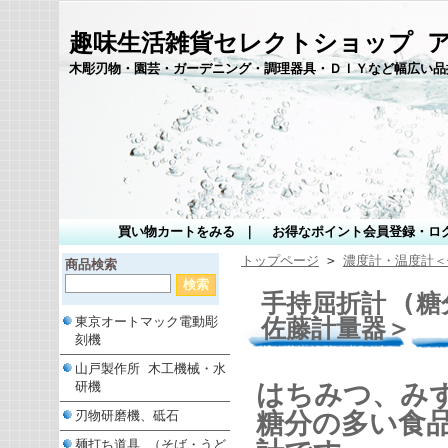
趣味生活雑貨セレクトショップ 
木彫刃物・園芸・ガーデニング・調理器具・ＤＩＹなど幅広い品
買い物カートをみる
｜
お得なポイント会員登録・ロ
トップページ
>
濃度計・温度計＜
商品検索
手持屈折計 (糖分濃
佐藤計量器＞
東京オートマック電動彫
刻機
山戸製作所 木工機械・水
はちみつ、み
研機
糖分の多い食
刃物研磨機、砥石
麺打ち道具 （そば・うど