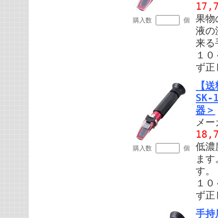
17,
果物
購入数
個
液の
来る
１０
ず正
【送
SK
器＞
メー
18,
低濃
購入数
個
ます
す。
１０
ず正
手持屈