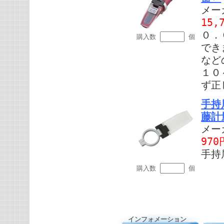
メー
15,
０．
購入数
個
でき
など
１０
ず正
手持
藤計
メー
970
手持
購入数
個
インフォメーション