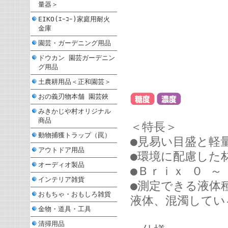
量器＞
EIKO(ｴｰｺｰ)家庭用耐火
金庫
園芸・ガーデニング用品
ドウカン 園芸ガーデニン
グ用品
土農耕用品＜正和園芸＞
おの義刃物本舗 園芸鋏
みきかじや村オリジナル
商品
＜特長＞
動物捕獲トラップ（罠）
●見易い目盛と軽
アウトドア用品
●環境に配慮した
オーディオ製品
●Ｂｒｉｘ ０ ～
インテリア雑貨
●測定できる液体
おもちゃ・おもしろ雑貨
液体、混濁してい
金物・道具・工具
清掃用品