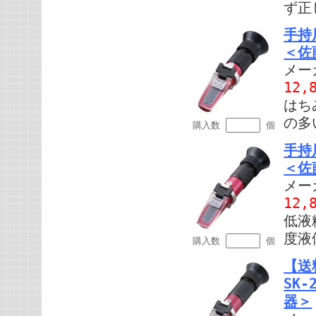
ず正
手持屈
＜佐
メー
12,
はち
の多
購入数
個
手持屈
＜佐
メー
12,
低液
度液
購入数
個
【送
SK
器＞