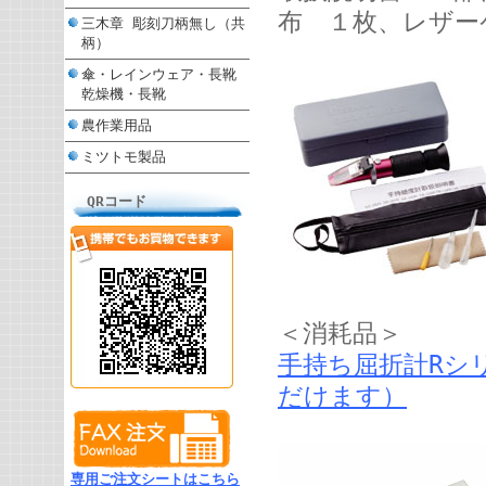
布 １枚、レザー
三木章 彫刻刀柄無し（共
柄）
傘・レインウェア・長靴
乾燥機・長靴
農作業用品
ミツトモ製品
QRコード
＜消耗品＞
手持ち屈折計Rシ
だけます）
専用ご注文シートはこちら