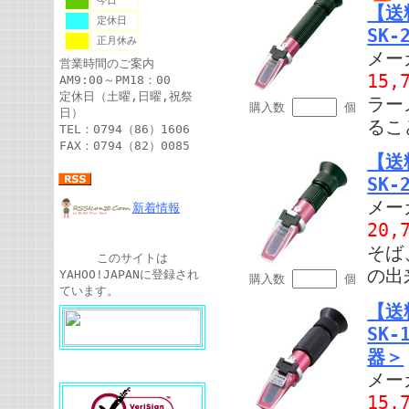
今日
【送
定休日
SK-
正月休み
メー
営業時間のご案内
15,
AM9:00～PM18：00
定休日（土曜,日曜,祝祭
ラー
購入数
個
日）
るこ
TEL：0794（86）1606
FAX：0794（82）0085
【送
SK-
メー
新着情報
20,
そば
このサイトは
の出
YAHOO!JAPANに登録され
購入数
個
ています。
【送
SK
器＞
メー
15,