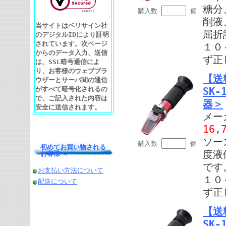
糖分
購入数
個
削液
当サイトはベリサイン社
屈折
のデジタルIDにより証明
されています。次ページ
１０
からのデータ入力、送信
ず正
は、SSL暗号通信によ
り、お客様のウェブブラ
【送
ウザーとサーバ間の通信
がすべて暗号化されるの
SK
で、ご記入された内容は
器＞
安全に送信されます。
メー
16,
ソー
購入数
個
初めてお買い物される
度液
お客様へ
です
お支払い方法について
１０
配送について
ず正
【送
SK