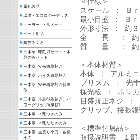
＜仕様＞
電化製品
スケール ： Ｂｒ
環境・エコロジーグッズ
最小目盛 ： Ｂｒ
トーヨー ヘルメット
外形寸法 ： 約
ペット用品
全 長 ： 約
陶芸ろくろ
質 量 ： 約
三木章 彫刻刀セット・木
彫のみセット
＜本体材質＞
三木章 安来鋼彫刻刀
本体 ： アルミ
三木章 ハイス鋼彫刻刀
プリズム ： 光
三木章 安来鋼彫刻刀特殊
型
採光板 ： ポリ
三木章 小鳥型彫刻刀、パ
目盛規正ネジ ：
ワーグリップ彫刻刀
グリップ、接眼鏡
三木章 木彫つきのみ
三木章 木彫たたきのみ
＜標準付属品＞
三木章 生反り小刀・各種
取扱説明書 １部
小刀