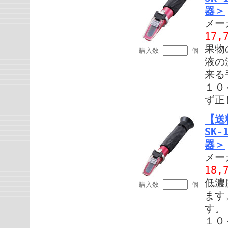
器＞
メー
17,
果物
購入数
個
液の
来る
１０
ず正
【送
SK
器＞
メー
18,
低濃
購入数
個
ます
す。
１０