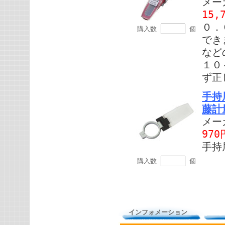
メー
15,
０．
購入数
個
でき
など
１０
ず正
手持
藤計
メー
970
手持
購入数
個
インフォメーション