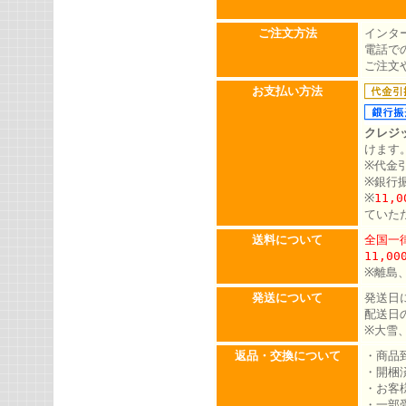
ご注文方法
インタ
電話での
ご注文
お支払い方法
クレジ
けます
※代金
※銀行
※
11,
ていた
送料について
全国一律
11,0
※離島
発送について
発送日
配送日
※大雪
返品・交換について
・商品
・開梱
・お客
・一部