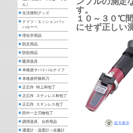
ンプルの測定
ん）
す。
生活便利グッズ
１０～３０℃
ドイツ・エッシェンバッ
にせず正しい
ハルーペ
理化学用品
防災用品
防犯用品
暖房器具
本格派サバイバルナイフ
本格派狩猟和刀
正広作 特上和包丁
正広作 ステンレス和包丁
正広作 ステンレス包丁
田中一之刃物包丁
調理器具、台所用品
拡大表示
濃度計・温度計＜佐藤計