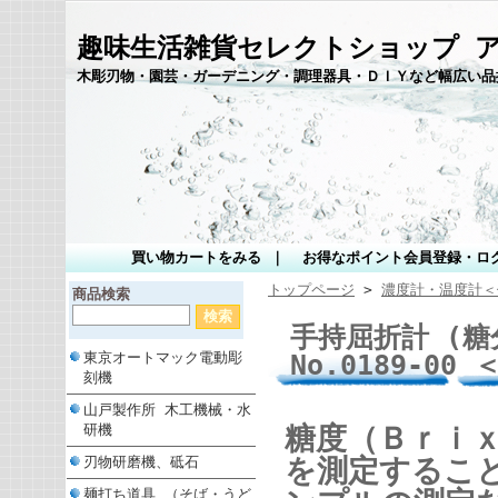
趣味生活雑貨セレクトショップ 
木彫刃物・園芸・ガーデニング・調理器具・ＤＩＹなど幅広い品
買い物カートをみる
｜
お得なポイント会員登録・ロ
トップページ
>
濃度計・温度計＜
商品検索
手持屈折計 (糖
No.0189-0
東京オートマック電動彫
刻機
山戸製作所 木工機械・水
糖度（Ｂｒｉ
研機
を測定するこ
刃物研磨機、砥石
麺打ち道具 （そば・うど