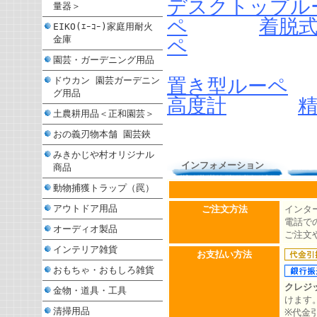
デスクトップル
量器＞
ペ
着脱
EIKO(ｴｰｺｰ)家庭用耐火
金庫
ペ
園芸・ガーデニング用品
置き型ルーペ
ドウカン 園芸ガーデニン
グ用品
高度計
土農耕用品＜正和園芸＞
おの義刃物本舗 園芸鋏
みきかじや村オリジナル
インフォメーション
商品
動物捕獲トラップ（罠）
アウトドア用品
ご注文方法
インタ
電話での
オーディオ製品
ご注文
インテリア雑貨
お支払い方法
おもちゃ・おもしろ雑貨
クレジ
金物・道具・工具
けます
清掃用品
※代金