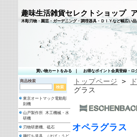
趣味生活雑貨セレクトショップ 
木彫刃物・園芸・ガーデニング・調理器具・ＤＩＹなど幅広い品
買い物カートをみる
｜
お得なポイント会員登録・ロ
トップページ
>
商品検索
グラス
東京オートマック電動彫
刻機
山戸製作所 木工機械・水
研機
オペラグラス
刃物研磨機、砥石
麺打ち道具 （そば・うど