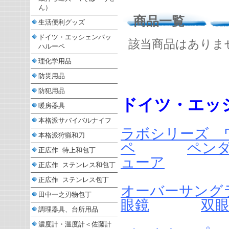
ん）
商品一覧
生活便利グッズ
ドイツ・エッシェンバッ
該当商品はありま
ハルーペ
理化学用品
防災用品
防犯用品
ドイツ・エッ
暖房器具
本格派サバイバルナイフ
ラボシリーズ 
本格派狩猟和刀
ペ
ペン
正広作 特上和包丁
ューア
正広作 ステンレス和包丁
正広作 ステンレス包丁
オーバーサング
田中一之刃物包丁
眼鏡
双眼
調理器具、台所用品
濃度計・温度計＜佐藤計