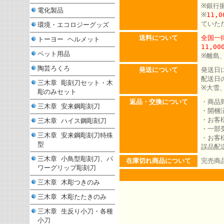
※銀行
電化製品
※
11,
ていた
環境・エコロジーグッズ
送料について
全国一律
トーヨー ヘルメット
11,0
ペット用品
※離島
陶芸ろくろ
発送について
発送日
配送日
三木章 彫刻刀セット・木
※大雪
彫のみセット
返品・交換について
・商品
三木章 安来鋼彫刻刀
・開梱
・お客
三木章 ハイス鋼彫刻刀
・一部
三木章 安来鋼彫刻刀特殊
・お客
型
誤品配
三木章 小鳥型彫刻刀、パ
在庫切れ商品について
完売商
ワーグリップ彫刻刀
三木章 木彫つきのみ
三木章 木彫たたきのみ
三木章 生反り小刀・各種
小刀