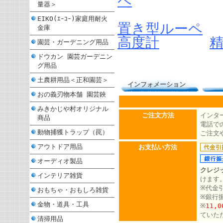
ペ
量器＞
EIKO(ｴｰｺｰ)家庭用耐火
置き型ルーペ
金庫
高度計
園芸・ガーデニング用品
ドウカン 園芸ガーデニン
グ用品
土農耕用品＜正和園芸＞
インフォメーション
おの義刃物本舗 園芸鋏
みきかじや村オリジナル
ご注文方法
インタ
商品
電話での
動物捕獲トラップ（罠）
ご注文
アウトドア用品
お支払い方法
オーディオ製品
クレジ
インテリア雑貨
けます
※代金
おもちゃ・おもしろ雑貨
※銀行
金物・道具・工具
※
11,
ていた
清掃用品