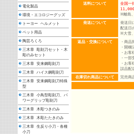
送料について
全国一律
電化製品
11,0
※離島
環境・エコロジーグッズ
発送について
発送日
トーヨー ヘルメット
配送日
ペット用品
※大雪
陶芸ろくろ
返品・交換について
・商品
・開梱
三木章 彫刻刀セット・木
・お客
彫のみセット
・一部
・お客
三木章 安来鋼彫刻刀
誤品配
三木章 ハイス鋼彫刻刀
在庫切れ商品について
完売商
三木章 安来鋼彫刻刀特殊
型
三木章 小鳥型彫刻刀、パ
ワーグリップ彫刻刀
三木章 木彫つきのみ
三木章 木彫たたきのみ
三木章 生反り小刀・各種
小刀