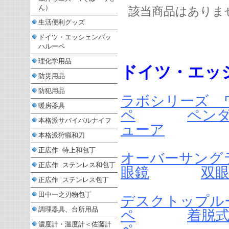
ん）
該当商品はありま
生活便利グッズ
ドイツ・エッシェンバッ
ハルーペ
理化学用品
ドイツ・エッ
防災用品
防犯用品
ラボシリーズ 
暖房器具
ペ
ペン
本格派サバイバルナイフ
ューア
本格派狩猟和刀
正広作 特上和包丁
オーバーサング
正広作 ステンレス和包丁
眼鏡
双眼
正広作 ステンレス包丁
田中一之刃物包丁
デスクトップル
調理器具、台所用品
ペ
着脱
濃度計・温度計＜佐藤計