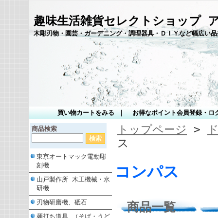
趣味生活雑貨セレクトショップ 
木彫刃物・園芸・ガーデニング・調理器具・ＤＩＹなど幅広い品
買い物カートをみる
｜
お得なポイント会員登録・ロ
トップページ
>
商品検索
ス
東京オートマック電動彫
刻機
コンパス
山戸製作所 木工機械・水
研機
刃物研磨機、砥石
商品一覧
麺打ち道具 （そば・うど