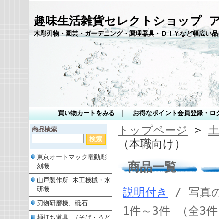
趣味生活雑貨セレクトショップ 
木彫刃物・園芸・ガーデニング・調理器具・ＤＩＹなど幅広い品
買い物カートをみる
｜
お得なポイント会員登録・ロ
トップページ
>
商品検索
（本職向け）
東京オートマック電動彫
商品一覧
刻機
山戸製作所 木工機械・水
研機
説明付き
/ 写真
刃物研磨機、砥石
1件～3件 （全3
麺打ち道具 （そば・うど