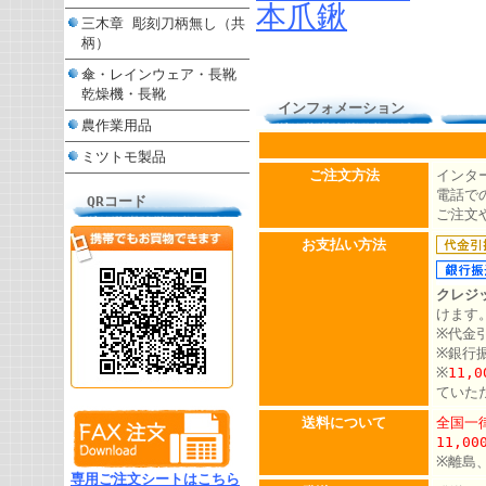
本爪鍬
三木章 彫刻刀柄無し（共
柄）
傘・レインウェア・長靴
乾燥機・長靴
インフォメーション
農作業用品
ミツトモ製品
ご注文方法
インタ
電話での
QRコード
ご注文
お支払い方法
クレジ
けます
※代金
※銀行
※
11,
ていた
送料について
全国一律
11,0
※離島
専用ご注文シートはこちら