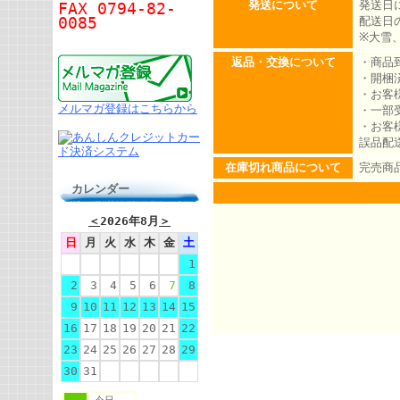
発送について
発送日
FAX 0794-82-
0085
配送日
※大雪
返品・交換について
・商品
・開梱
・お客
メルマガ登録はこちらから
・一部
・お客
誤品配
在庫切れ商品について
完売商
カレンダー
＜
2026年8月
＞
日
月
火
水
木
金
土
1
2
3
4
5
6
7
8
9
10
11
12
13
14
15
16
17
18
19
20
21
22
23
24
25
26
27
28
29
30
31