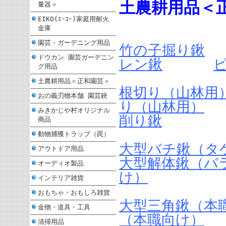
土農耕用品＜
量器＞
EIKO(ｴｰｺｰ)家庭用耐火
金庫
園芸・ガーデニング用品
竹の子掘り鍬
ドウカン 園芸ガーデニン
レン鍬
グ用品
土農耕用品＜正和園芸＞
根切り（山林用
おの義刃物本舗 園芸鋏
り（山林用）
みきかじや村オリジナル
削り鍬
商品
動物捕獲トラップ（罠）
大型バチ鍬（タ
アウトドア用品
大型解体鍬（バ
オーディオ製品
け）
インテリア雑貨
おもちゃ・おもしろ雑貨
大型三角鍬（本
金物・道具・工具
（本職向け）
清掃用品