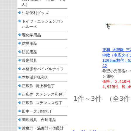
ん）
生活便利グッズ
ドイツ・エッシェンバッ
ハルーペ
理化学用品
防災用品
正和 大型鍬 三
防犯用品
中鍬（巾広タイ
暖房器具
1200mm柄付：S
C2
本格派サバイバルナイフ
希望小売価格: 
ン価格
本格派狩猟和刀
価格: 5,410
正広作 特上和包丁
4,919円、税 4
正広作 ステンレス和包丁
1件～3件 （全3
正広作 ステンレス包丁
田中一之刃物包丁
調理器具、台所用品
濃度計・温度計＜佐藤計