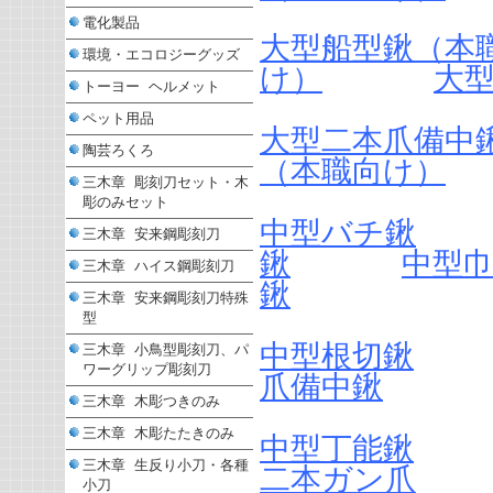
電化製品
大型船型鍬（本
環境・エコロジーグッズ
け）
大
トーヨー ヘルメット
ペット用品
大型二本爪備中
陶芸ろくろ
（本職向け）
三木章 彫刻刀セット・木
彫のみセット
中型バチ鍬
三木章 安来鋼彫刻刀
鍬
中型
三木章 ハイス鋼彫刻刀
鍬
三木章 安来鋼彫刻刀特殊
型
中型根切鍬
三木章 小鳥型彫刻刀、パ
ワーグリップ彫刻刀
爪備中鍬
三木章 木彫つきのみ
三木章 木彫たたきのみ
中型丁能鍬
三木章 生反り小刀・各種
二本ガン爪
小刀