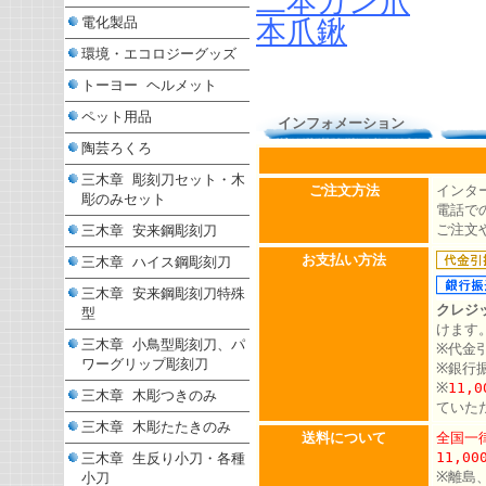
二本ガン爪
電化製品
本爪鍬
環境・エコロジーグッズ
トーヨー ヘルメット
ペット用品
インフォメーション
陶芸ろくろ
三木章 彫刻刀セット・木
ご注文方法
インタ
彫のみセット
電話での
ご注文
三木章 安来鋼彫刻刀
お支払い方法
三木章 ハイス鋼彫刻刀
三木章 安来鋼彫刻刀特殊
クレジ
型
けます
三木章 小鳥型彫刻刀、パ
※代金
ワーグリップ彫刻刀
※銀行
※
11,
三木章 木彫つきのみ
ていた
三木章 木彫たたきのみ
送料について
全国一律
11,0
三木章 生反り小刀・各種
※離島
小刀