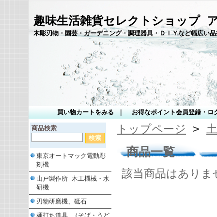
趣味生活雑貨セレクトショップ 
木彫刃物・園芸・ガーデニング・調理器具・ＤＩＹなど幅広い品
買い物カートをみる
｜
お得なポイント会員登録・ロ
トップページ
>
商品検索
商品一覧
東京オートマック電動彫
刻機
該当商品はありま
山戸製作所 木工機械・水
研機
刃物研磨機、砥石
麺打ち道具 （そば・うど