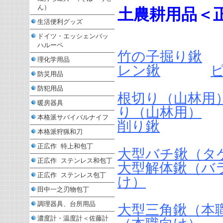
ん）
土農耕用品＜
生活便利グッズ
ドイツ・エッシェンバッ
ハルーペ
竹の子掘り鍬
理化学用品
レン鍬
防災用品
防犯用品
根切り（山林用
暖房器具
り（山林用）
本格派サバイバルナイフ
削り鍬
本格派狩猟和刀
正広作 特上和包丁
大型バチ鍬（タ
正広作 ステンレス和包丁
大型解体鍬（バ
正広作 ステンレス包丁
け）
田中一之刃物包丁
調理器具、台所用品
大型三角鍬（本
濃度計・温度計＜佐藤計