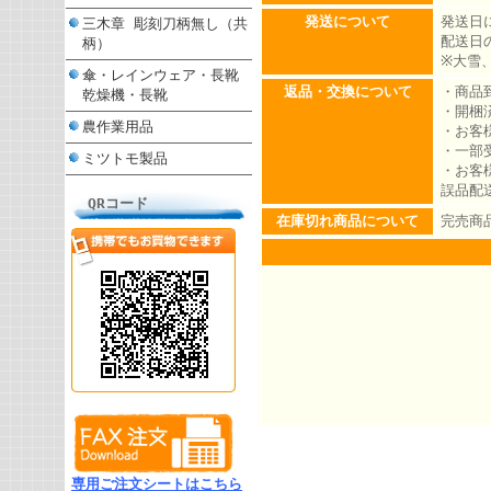
発送について
発送日
三木章 彫刻刀柄無し（共
配送日
柄）
※大雪
傘・レインウェア・長靴
返品・交換について
・商品
乾燥機・長靴
・開梱
農作業用品
・お客
・一部
ミツトモ製品
・お客
誤品配
QRコード
在庫切れ商品について
完売商
専用ご注文シートはこちら