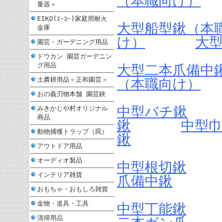
（本職向け）
量器＞
EIKO(ｴｰｺｰ)家庭用耐火
大型船型鍬（本
金庫
け）
大
園芸・ガーデニング用品
ドウカン 園芸ガーデニン
グ用品
大型二本爪備中
土農耕用品＜正和園芸＞
（本職向け）
おの義刃物本舗 園芸鋏
中型バチ鍬
みきかじや村オリジナル
商品
鍬
中型
動物捕獲トラップ（罠）
鍬
アウトドア用品
オーディオ製品
中型根切鍬
インテリア雑貨
爪備中鍬
おもちゃ・おもしろ雑貨
金物・道具・工具
中型丁能鍬
清掃用品